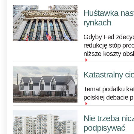
Huśtawka nas
rynkach
Gdyby Fed zdecyd
redukcję stóp pro
niższe koszty obs
Katastralny ci
Temat podatku ka
polskiej debacie 
Nie trzeba ni
podpisywać