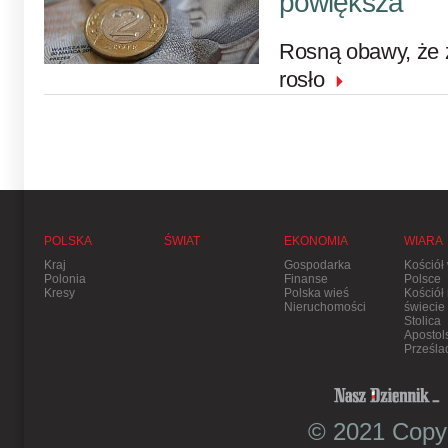
powiększa
Rosną obawy, że 
rosło
POLSKA
ŚWIAT
EKONOMIA
WIARA
Kraj
Gospodarka
Kościół
Polonia
Finanse
Polsce
Kresy
Polska wieś
Kościół
Nieruchomości
świecie
Stolica
Apostol
Prześla
© 2021 Copyr