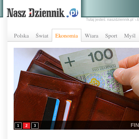
Tutaj jesteś:
naszdziennik.pl
Polska
Świat
Ekonomia
Wiara
Sport
Myśl
FI
1
2
3