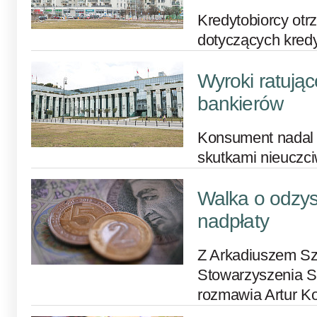
Kredytobiorcy ot
dotyczących kre
Wyroki ratując
bankierów
Konsument nadal
skutkami nieuczc
Walka o odzy
nadpłaty
Z Arkadiuszem S
Stowarzyszenia 
rozmawia Artur K