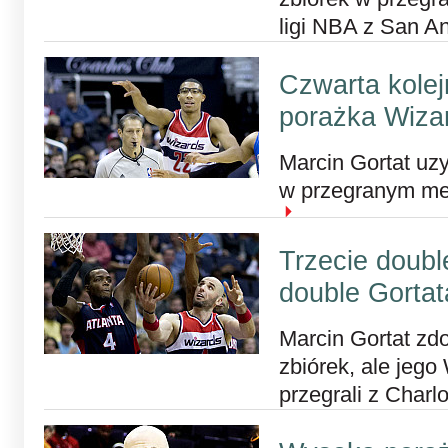
ligi NBA z San A
Czwarta kolej
porażka Wiza
Marcin Gortat uzy
w przegranym mec
Trzecie doubl
double Gortat
Marcin Gortat zdo
zbiórek, ale jeg
przegrali z Charl