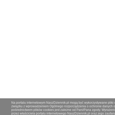
Na portalu internetowym NaszDziennik.pl mogą być wykorzystywane pliki co
związku z wprowadzeniem Ogólnego rozporządzenia o ochronie danych os
pośrednictwem plików cookies jest zależne od Pani/Pana zgody. Wyrażeni
przez właściciela portalu internetowego NaszDziennik.pl oraz jego zauf