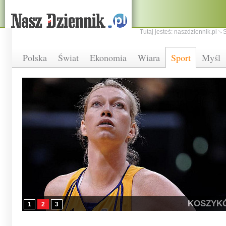
Tutaj jesteś:
naszdziennik.pl
S
Polska
Świat
Ekonomia
Wiara
Sport
Myśl
KOSZYK
1
2
3