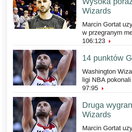
Wysoka pora
Wizards
Marcin Gortat uzy
w przegranym me
106:123
14 punktów G
Washington Wiza
ligi NBA pokonali
97:95
Druga wygra
Wizards
Marcin Gortat uz