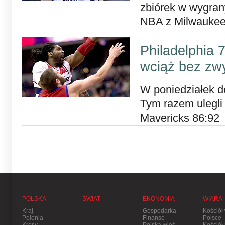
zbiórek w wygran
NBA z Milwaukee
Philadelphia 
wciąż bez zw
W poniedziałek do
Tym razem ulegli 
Mavericks 86:92
POLSKA
ŚWIAT
EKONOMIA
WIARA
Kraj
Gospodarka
Kościół
Polonia
Finanse
Polsce