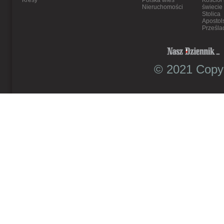
Kresy
Polska wieś
Kościół
Nieruchomości
świecie
Stolica
Apostol
Prześla
© 2021 Copyr