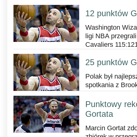
12 punktów G
Washington Wiza
ligi NBA przegral
Cavaliers 115:12
25 punktów G
Polak był najlep
spotkania z Broo
Punktowy rek
Gortata
Marcin Gortat zdo
zbiórek w przegr