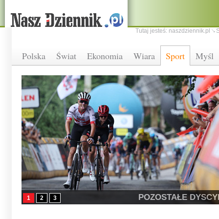
Tutaj jesteś:
naszdziennik.pl
S
Polska
Świat
Ekonomia
Wiara
Sport
Myśl
POZOSTAŁE DYSCY
1
2
3