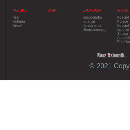
POLSKA
ŚWIAT
EKONOMIA
WIARA
Kraj
Gospodarka
Kościół
Polonia
Finanse
Polsce
Kresy
Polska wieś
Kościół
Nieruchomości
świecie
Stolica
Apostol
Prześla
© 2021 Copyr