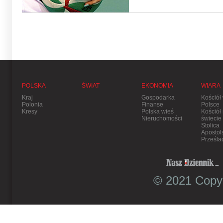
POLSKA
ŚWIAT
EKONOMIA
WIARA
Kraj
Gospodarka
Kościół
Polonia
Finanse
Polsce
Kresy
Polska wieś
Kościół
Nieruchomości
świecie
Stolica
Apostol
Prześla
© 2021 Copyr