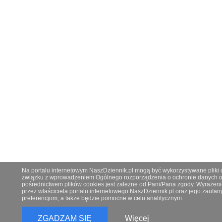
Na portalu internetowym NaszDziennik.pl mogą być wykorzystywane pliki co
związku z wprowadzeniem Ogólnego rozporządzenia o ochronie danych os
pośrednictwem plików cookies jest zależne od Pani/Pana zgody. Wyrażeni
przez właściciela portalu internetowego NaszDziennik.pl oraz jego zauf
preferencjom, a także będzie pomocne w celu analitycznym.
ZGADZAM SIĘ
Więcej