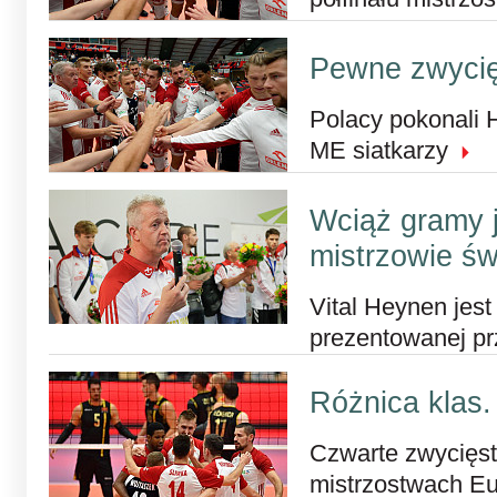
Pewne zwyci
Polacy pokonali 
ME siatkarzy
Wciąż gramy 
mistrzowie św
Vital Heynen jes
prezentowanej pr
Różnica klas.
Czwarte zwycięst
mistrzostwach E