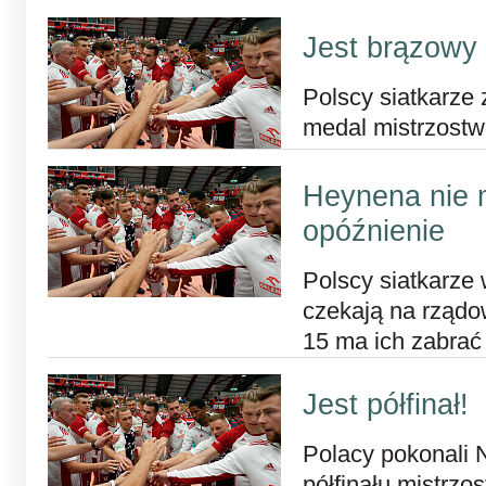
Jest brązowy
Polscy siatkarze
medal mistrzost
Heynena nie 
opóźnienie
Polscy siatkarze
czekają na rządow
15 ma ich zabrać
Jest półfinał!
Polacy pokonali 
półfinału mistrzo