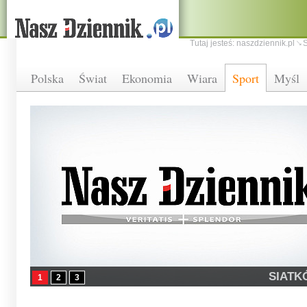
Tutaj jesteś:
naszdziennik.pl
S
Polska
Świat
Ekonomia
Wiara
Sport
Myśl
SIAT
1
2
3