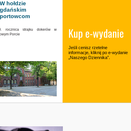
W hołdzie
gdańskim
portowcom
Kup e-wydanie
0. rocznica strajku dokerów w
owym Porcie
Jeśli cenisz rzetelne
informacje, kliknij po e-wydanie
„Naszego Dziennika”.