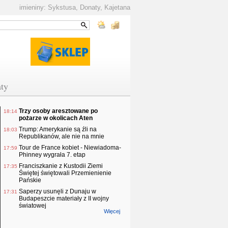
imieniny: Sykstusa, Donaty, Kajetana
ty
Trzy osoby aresztowane po
18:14
pożarze w okolicach Aten
Trump: Amerykanie są źli na
18:03
Republikanów, ale nie na mnie
Tour de France kobiet - Niewiadoma-
17:59
Phinney wygrała 7. etap
Franciszkanie z Kustodii Ziemi
17:35
Świętej świętowali Przemienienie
Pańskie
Saperzy usunęli z Dunaju w
17:31
Budapeszcie materiały z II wojny
światowej
Więcej