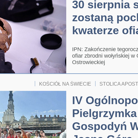
30 sierpnia 
zostaną po
kwaterze of
IPN: Zakończenie tegoroc
ofiar zbrodni wołyńskiej w
Ostrowieckiej
KOŚCIÓŁ NA ŚWIECIE
STOLICA APOS
IV Ogólnopo
Pielgrzymka
Gospodyń Wi