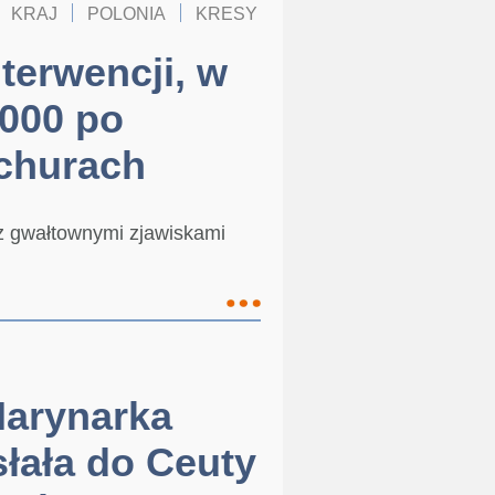
KRAJ
POLONIA
KRESY
terwencji, w
000 po
ichurach
z gwałtownymi zjawiskami
Marynarka
łała do Ceuty