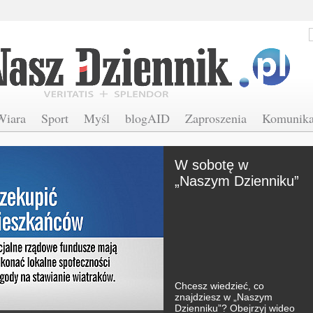
Wiara
Sport
Myśl
blogAID
Zaproszenia
Komunika
W sobotę w
„Naszym Dzienniku”
Chcesz wiedzieć, co
znajdziesz w „Naszym
Dzienniku”? Obejrzyj wideo