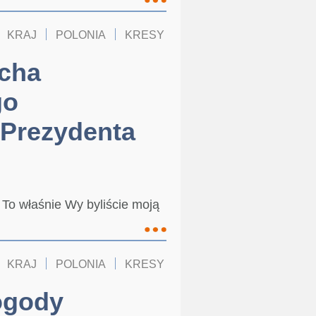
KRAJ
POLONIA
KRESY
echa
go
 Prezydenta
 To właśnie Wy byliście moją
KRAJ
POLONIA
KRESY
ogody