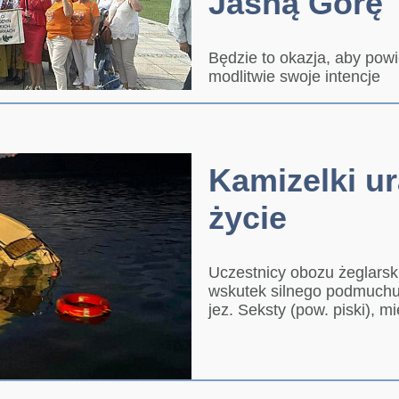
Jasną Górę
Będzie to okazja, aby pow
modlitwie swoje intencje
Kamizelki u
życie
Uczestnicy obozu żeglarsk
wskutek silnego podmuchu 
jez. Seksty (pow. piski), mi