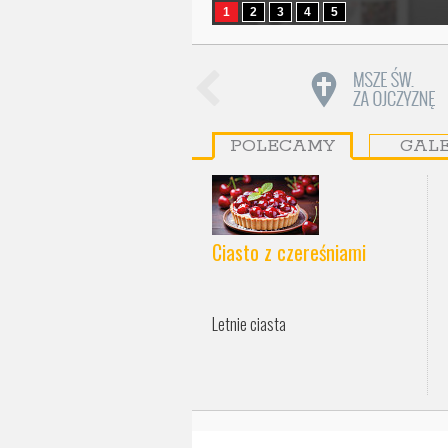
1
2
3
4
5
POLECAMY
GAL
Ciasto z czereśniami
Letnie ciasta