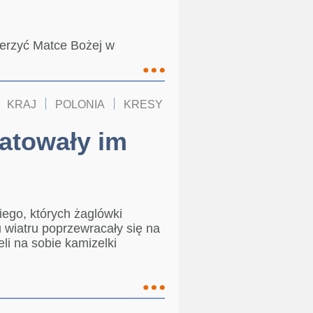
ierzyć Matce Bożej w
KRAJ
POLONIA
KRESY
ratowały im
iego, których żaglówki
wiatru poprzewracały się na
eli na sobie kamizelki