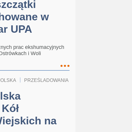
szczątki
chowane w
iar UPA
znych prac ekshumacyjnych
 Ostrówkach i Woli
TOLSKA
PRZEŚLADOWANIA
KOŚCIÓŁ W POLSCE
lska
 Kół
ejskich na