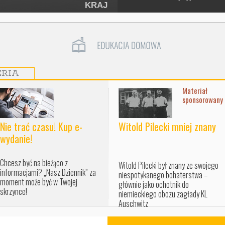
KRAJ
ERIA
Materiał
sponsorowany
Nie trać czasu! Kup e-
Witold Pilecki mniej znany
wydanie!
Chcesz być na bieżąco z
Witold Pilecki był znany ze swojego
informacjami? „Nasz Dziennik” za
niespotykanego bohaterstwa –
moment może być w Twojej
głównie jako ochotnik do
skrzynce!
niemieckiego obozu zagłady KL
Auschwitz