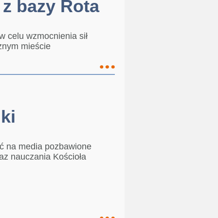
 z bazy Rota
w celu wzmocnienia sił
znym mieście
ki
ić na media pozbawione
oraz nauczania Kościoła