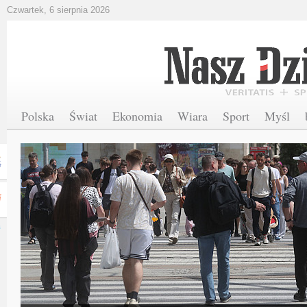
Czwartek, 6 sierpnia 2026
Polska
Świat
Ekonomia
Wiara
Sport
Myśl