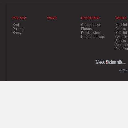
POLSKA
ŚWIAT
EKONOMIA
WIARA
Kraj
Gospodarka
Kościół
Polonia
Finanse
Polsce
Kresy
Polska wieś
Kościół
Nieruchomości
świecie
Stolica
Apostol
Prześla
© 2021