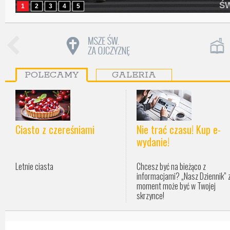
Ś
1
2
3
4
5
POLECAMY
GALERIA
Ciasto z czereśniami
Nie trać czasu! Kup e-
wydanie!
Letnie ciasta
Chcesz być na bieżąco z
informacjami? „Nasz Dziennik” 
moment może być w Twojej
skrzynce!