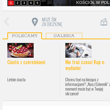
KOŚCIÓŁ W PO
1
2
3
4
5
POLECAMY
GALERIA
Ciasto z czereśniami
Nie trać czasu! Kup e-
wydanie!
Letnie ciasta
Chcesz być na bieżąco z
informacjami? „Nasz Dziennik” 
moment może być w Twojej
skrzynce!