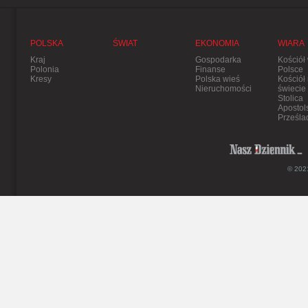
POLSKA
ŚWIAT
EKONOMIA
WIARA
Kraj
Gospodarka
Kościół
Polonia
Finanse
Polsce
Kresy
Polska wieś
Kościół
Nieruchomości
świecie
Stolica
Apostol
Prześla
© 2021