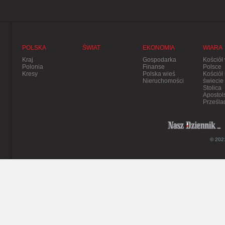
POLSKA
ŚWIAT
EKONOMIA
WIARA
Kraj
Gospodarka
Kościół
Polonia
Finanse
Polsce
Kresy
Polska wieś
Kościół
Nieruchomości
świecie
Stolica
Apostol
Prześla
© 2021