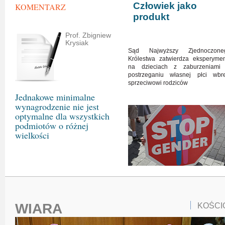
Człowiek jako
KOMENTARZ
produkt
Prof. Zbigniew
Krysiak
Sąd Najwyższy Zjednoczone
Królestwa zatwierdza eksperymen
na dzieciach z zaburzeniami
postrzeganiu własnej płci wbr
sprzeciwowi rodziców
Jednakowe minimalne
wynagrodzenie nie jest
optymalne dla wszystkich
podmiotów o różnej
wielkości
WIARA
KOŚCI