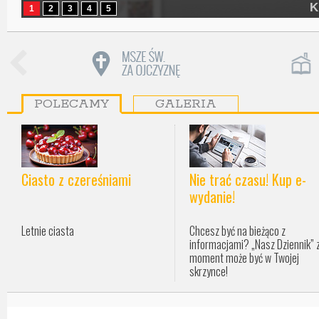
K
1
2
3
4
5
POLECAMY
GALERIA
Ciasto z czereśniami
Nie trać czasu! Kup e-
wydanie!
Letnie ciasta
Chcesz być na bieżąco z
informacjami? „Nasz Dziennik” 
moment może być w Twojej
skrzynce!