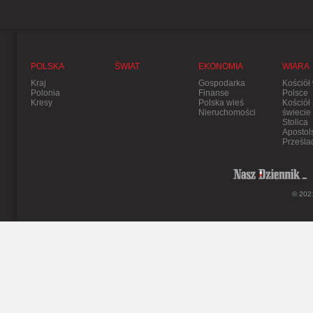
POLSKA
ŚWIAT
EKONOMIA
WIARA
Kraj
Gospodarka
Kościół
Polonia
Finanse
Polsce
Kresy
Polska wieś
Kościół
Nieruchomości
świecie
Stolica
Apostol
Prześla
© 2021