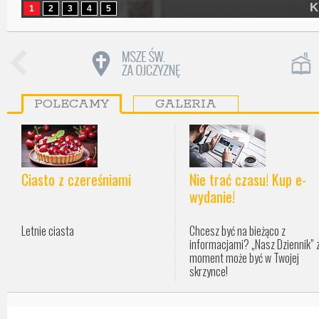
K
1
2
3
4
5
POLECAMY
GALERIA
Ciasto z czereśniami
Nie trać czasu! Kup e-
wydanie!
Letnie ciasta
Chcesz być na bieżąco z
informacjami? „Nasz Dziennik” 
moment może być w Twojej
skrzynce!