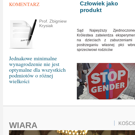
Człowiek jako
KOMENTARZ
produkt
Prof. Zbigniew
Krysiak
Sąd Najwyższy Zjednoczone
Królestwa zatwierdza eksperymen
na dzieciach z zaburzeniami
postrzeganiu własnej płci wbr
sprzeciwowi rodziców
Jednakowe minimalne
wynagrodzenie nie jest
optymalne dla wszystkich
podmiotów o różnej
wielkości
WIARA
KOŚCI