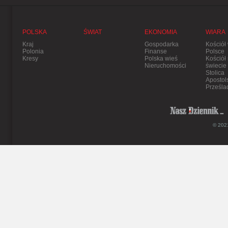
POLSKA
ŚWIAT
EKONOMIA
WIARA
Kraj
Gospodarka
Kościół
Polonia
Finanse
Polsce
Kresy
Polska wieś
Kościół
Nieruchomości
świecie
Stolica
Apostol
Prześla
© 2021