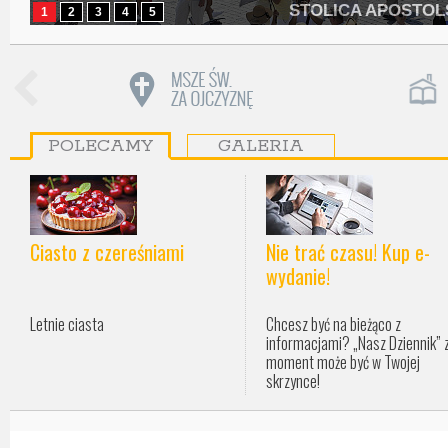
STOLICA APOSTO
1
2
3
4
5
POLECAMY
GALERIA
Ciasto z czereśniami
Nie trać czasu! Kup e-
wydanie!
Letnie ciasta
Chcesz być na bieżąco z
informacjami? „Nasz Dziennik” 
moment może być w Twojej
skrzynce!