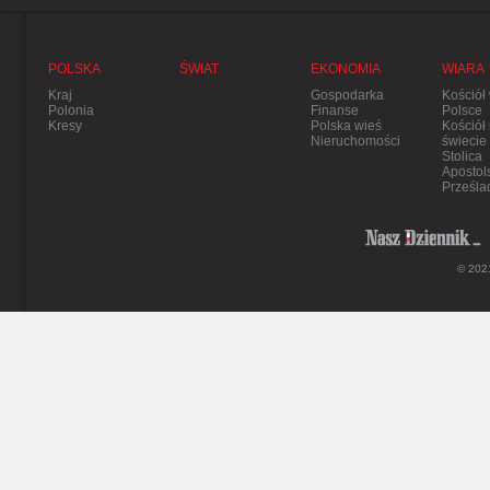
POLSKA
ŚWIAT
EKONOMIA
WIARA
Kraj
Gospodarka
Kościół
Polonia
Finanse
Polsce
Kresy
Polska wieś
Kościół
Nieruchomości
świecie
Stolica
Apostol
Prześla
© 2021