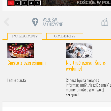
K
1
2
3
4
5
POLECAMY
GALERIA
Ciasto z czereśniami
Nie trać czasu! Kup e-
wydanie!
Letnie ciasta
Chcesz być na bieżąco z
informacjami? „Nasz Dziennik” 
moment może być w Twojej
skrzynce!