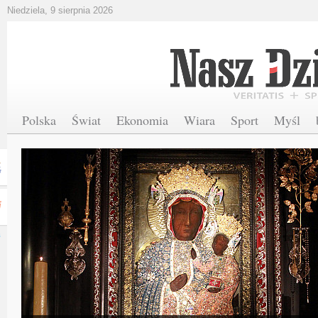
Niedziela, 9 sierpnia 2026
Polska
Świat
Ekonomia
Wiara
Sport
Myśl