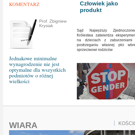
Człowiek jako
KOMENTARZ
produkt
Prof. Zbigniew
Krysiak
Sąd Najwyższy Zjednoczone
Królestwa zatwierdza eksperymen
na dzieciach z zaburzeniami
postrzeganiu własnej płci wbr
sprzeciwowi rodziców
Jednakowe minimalne
wynagrodzenie nie jest
optymalne dla wszystkich
podmiotów o różnej
wielkości
WIARA
KOŚCI