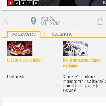
K
1
2
3
4
5
POLECAMY
GALERIA
Ciasto z czereśniami
Nie trać czasu! Kup e-
wydanie!
Letnie ciasta
Chcesz być na bieżąco z
informacjami? „Nasz Dziennik” 
moment może być w Twojej
skrzynce!