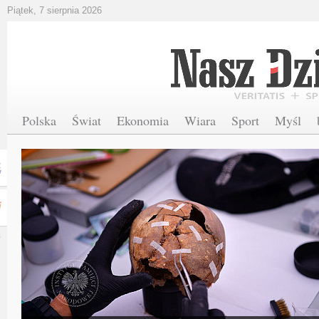
Piątek, 7 sierpnia 2026
Polska
Świat
Ekonomia
Wiara
Sport
Myśl