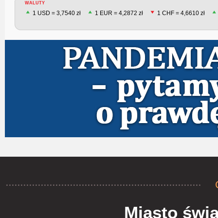
WALUTY
1 USD = 3,7540 zł
1 EUR = 4,2872 zł
1 CHF = 4,6610 zł
Miasto świą