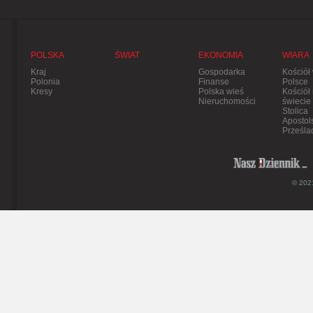
POLSKA
ŚWIAT
EKONOMIA
WIARA
Kraj
Gospodarka
Kościół
Polonia
Finanse
Polsce
Kresy
Polska wieś
Kościół
Nieruchomości
świecie
Stolica
Apostol
Prześla
© 2021