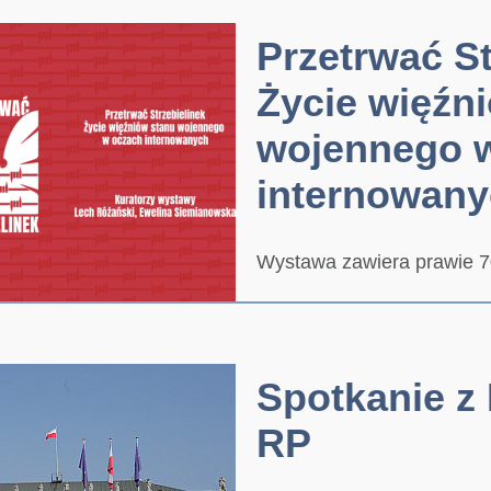
Przetrwać St
Życie więźn
wojennego 
internowan
Wystawa zawiera prawie 70
Spotkanie z
RP