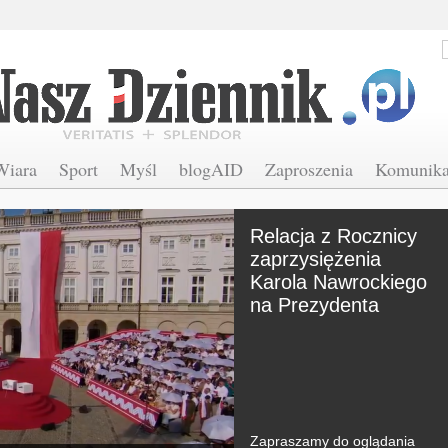
Wiara
Sport
Myśl
blogAID
Zaproszenia
Komunika
Relacja z Rocznicy
zaprzysiężenia
Karola Nawrockiego
na Prezydenta
Zapraszamy do oglądania