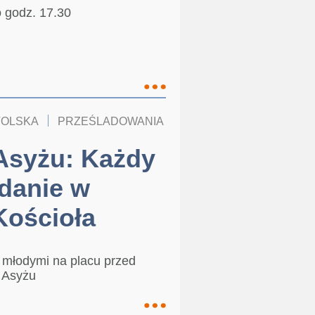
 godz. 17.30
TOLSKA
PRZEŚLADOWANIA
KOŚCIÓŁ W POLSCE
Asyżu: Każdy
danie w
ościoła
z młodymi na placu przed
w Asyżu