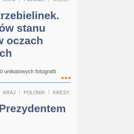
rzebielinek.
iów stanu
w oczach
ych
 unikatowych fotografii
KRAJ
POLONIA
KRESY
 Prezydentem