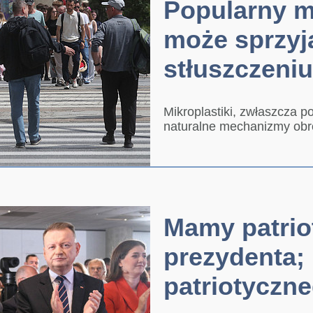
Popularny m
może sprzyj
stłuszczeni
Mikroplastiki, zwłaszcza po
naturalne mechanizmy obr
Mamy patrio
prezydenta;
patriotyczn