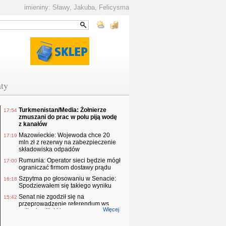
imieniny: Sławy, Jakuba, Felicysma
ty
Turkmenistan/Media: Żołnierze
17:54
zmuszani do prac w polu piją wodę
z kanałów
Mazowieckie: Wojewoda chce 20
17:19
mln zł z rezerwy na zabezpieczenie
składowiska odpadów
Rumunia: Operator sieci będzie mógł
17:00
ograniczać firmom dostawy prądu
Szpytma po głosowaniu w Senacie:
16:18
Spodziewałem się takiego wyniku
Senat nie zgodził się na
15:42
przeprowadzenie referendum ws.
Więcej
unijnej polityki klimatycznej