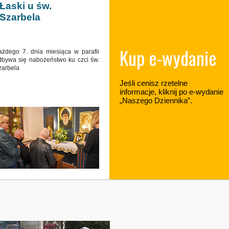
Łaski u św.
Szarbela
Kup e-wydanie
ażdego 7. dnia miesiąca w parafii
dbywa się nabożeństwo ku czci św.
zarbela
Jeśli cenisz rzetelne
informacje, kliknij po e-wydanie
„Naszego Dziennika”.