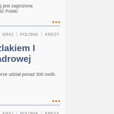
j jest zagrożona
ść Polski
KRAJ
POLONIA
KRESY
lakiem I
adrowej
rze udział ponad 300 osób.
KRAJ
POLONIA
KRESY