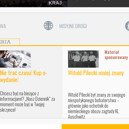
KRAJ
ERIA
Materiał
sponsorowany
Nie trać czasu! Kup e-
Witold Pilecki mniej znany
wydanie!
Chcesz być na bieżąco z
Witold Pilecki był znany ze swojego
informacjami? „Nasz Dziennik” za
niespotykanego bohaterstwa –
moment może być w Twojej
głównie jako ochotnik do
skrzynce!
niemieckiego obozu zagłady KL
Auschwitz