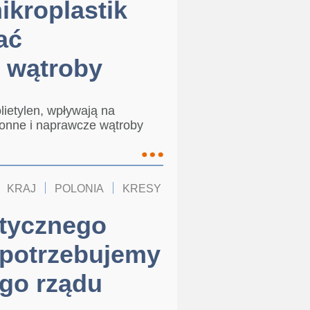
ikroplastik
ać
u wątroby
lietylen, wpływają na
onne i naprawcze wątroby
KRAJ
POLONIA
KRESY
tycznego
 potrzebujemy
ego rządu