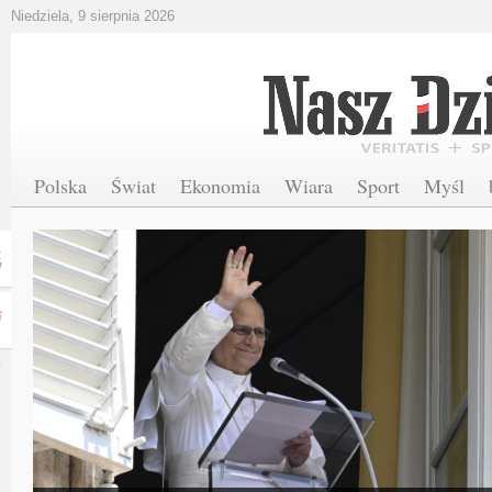
Niedziela, 9 sierpnia 2026
Polska
Świat
Ekonomia
Wiara
Sport
Myśl