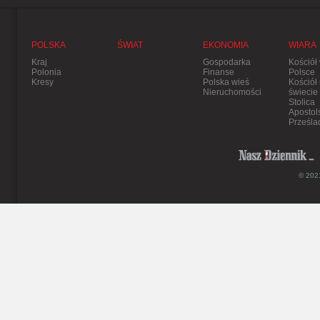
POLSKA
ŚWIAT
EKONOMIA
WIARA
Kraj
Gospodarka
Kościół
Polonia
Finanse
Polsce
Kresy
Polska wieś
Kościół
Nieruchomości
świecie
Stolica
Apostol
Prześla
© 2021