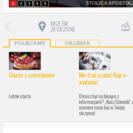
STOLICA APOSTO
1
2
3
4
5
POLECAMY
GALERIA
Ciasto z czereśniami
Nie trać czasu! Kup e-
wydanie!
Letnie ciasta
Chcesz być na bieżąco z
informacjami? „Nasz Dziennik” 
moment może być w Twojej
skrzynce!