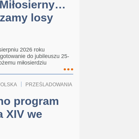
 Miłosierny…
rzamy losy
sierpniu 2026 roku
gotowanie do jubileuszu 25-
Bożemu miłosierdziu
TOLSKA
PRZEŚLADOWANIA
KOŚCIÓŁ W POLSCE
no program
a XIV we