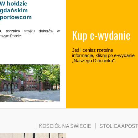
W hołdzie
gdańskim
portowcom
Kup e-wydanie
0. rocznica strajku dokerów w
owym Porcie
Jeśli cenisz rzetelne
informacje, kliknij po e-wydanie
„Naszego Dziennika”.
KOŚCIÓŁ NA ŚWIECIE
STOLICA APOS