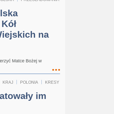
KOŚCIÓŁ W POLSCE
lska
 Kół
ejskich na
ierzyć Matce Bożej w
KRAJ
POLONIA
KRESY
ratowały im