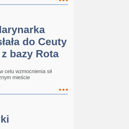
Marynarka
łała do Ceuty
 z bazy Rota
w celu wzmocnienia sił
znym mieście
ki