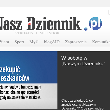
Wiara
Sport
Myśl
blogAID
Zaproszenia
Komunika
W sobotę w
„Naszym Dzienniku”
Chcesz wiedzieć, co
znajdziesz w „Naszym
Dzienniku”? Obejrzyj wideo