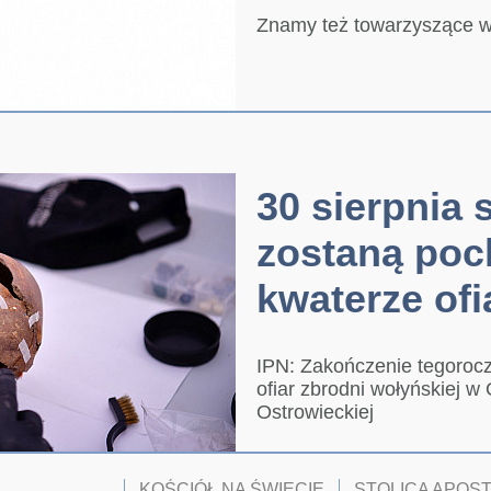
Znamy też towarzyszące wi
30 sierpnia 
zostaną po
kwaterze of
IPN: Zakończenie tegoroc
ofiar zbrodni wołyńskiej w
Ostrowieckiej
KOŚCIÓŁ NA ŚWIECIE
STOLICA APOS