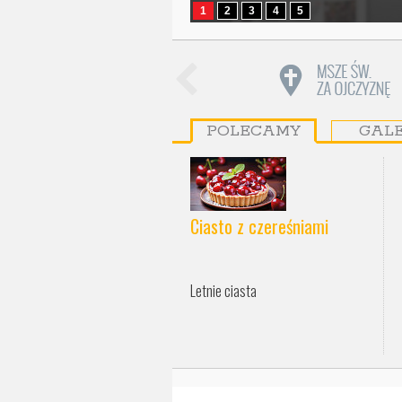
1
2
3
4
5
POLECAMY
GAL
Ciasto z czereśniami
Letnie ciasta