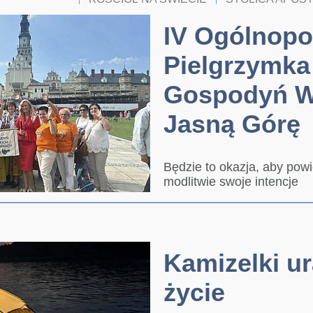
IV Ogólnopo
Pielgrzymka
Gospodyń Wi
Jasną Górę
Będzie to okazja, aby pow
modlitwie swoje intencje
Kamizelki u
życie