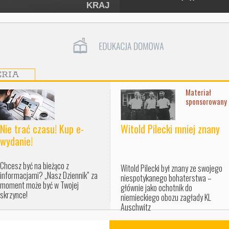
KRAJ
ERIA
Materiał
sponsorowany
Nie trać czasu! Kup e-
Witold Pilecki mniej znany
wydanie!
Chcesz być na bieżąco z
Witold Pilecki był znany ze swojego
informacjami? „Nasz Dziennik” za
niespotykanego bohaterstwa –
moment może być w Twojej
głównie jako ochotnik do
skrzynce!
niemieckiego obozu zagłady KL
Auschwitz