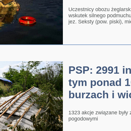
Uczestnicy obozu żeglarsk
wskutek silnego podmuchu 
jez. Seksty (pow. piski), mi
PSP: 2991 in
tym ponad 1
burzach i w
1323 akcje związane były 
pogodowymi