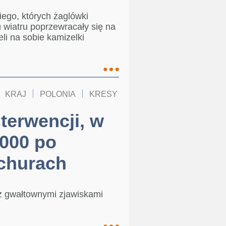
iego, których żaglówki
wiatru poprzewracały się na
eli na sobie kamizelki
KRAJ
POLONIA
KRESY
terwencji, w
000 po
ichurach
z gwałtownymi zjawiskami