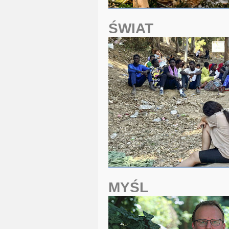
ŚWIAT
MYŚL