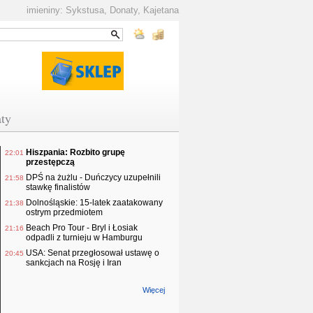
imieniny: Sykstusa, Donaty, Kajetana
ty
Hiszpania: Rozbito grupę
22:01
przestępczą
DPŚ na żużlu - Duńczycy uzupełnili
21:58
stawkę finalistów
Dolnośląskie: 15-latek zaatakowany
21:38
ostrym przedmiotem
Beach Pro Tour - Bryl i Łosiak
21:16
odpadli z turnieju w Hamburgu
USA: Senat przegłosował ustawę o
20:45
sankcjach na Rosję i Iran
Więcej