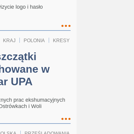
zycie logo i hasło
KRAJ
POLONIA
KRESY
szczątki
chowane w
iar UPA
znych prac ekshumacyjnych
 Ostrówkach i Woli
TOLSKA
PRZEŚLADOWANIA