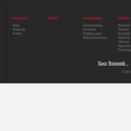
POLSKA
ŚWIAT
EKONOMIA
WIARA
Kraj
Gospodarka
Kościół
Polonia
Finanse
Polsce
Kresy
Polska wieś
Kościół
Nieruchomości
świecie
Stolica
Apostol
Prześla
© 2021