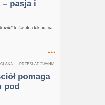
– pasja i
rowie” to świetna lektura na
TOLSKA
PRZEŚLADOWANIA
KOŚCIÓŁ W POLSCE
ciół pomaga
u pod