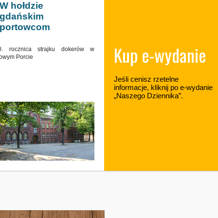
W hołdzie
gdańskim
portowcom
Kup e-wydanie
0. rocznica strajku dokerów w
owym Porcie
Jeśli cenisz rzetelne
informacje, kliknij po e-wydanie
„Naszego Dziennika”.