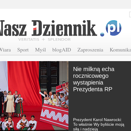
Wiara
Sport
Myśl
blogAID
Zaproszenia
Komunika
Nie milkną echa
rocznicowego
wystąpienia
Prezydenta RP
Prezydent Karol Nawrocki:
To właśnie Wy byliście moją
siłą i nadzieją