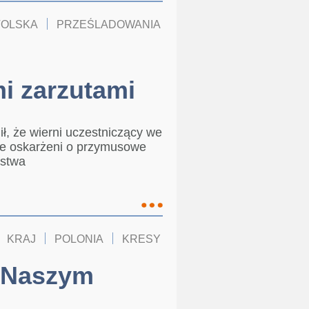
TOLSKA
PRZEŚLADOWANIA
KOŚCIÓŁ W POLSCE
d
i zarzutami
ił, że wierni uczestniczący we
nie oskarżeni o przymusowe
pstwa
KRAJ
POLONIA
KRESY
„Naszym