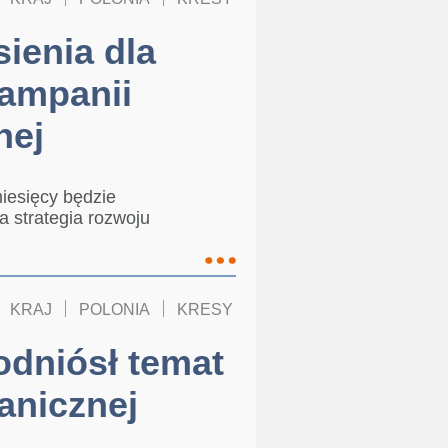
ienia dla
kampanii
nej
miesięcy będzie
 strategia rozwoju
KRAJ
POLONIA
KRESY
odniósł temat
ranicznej