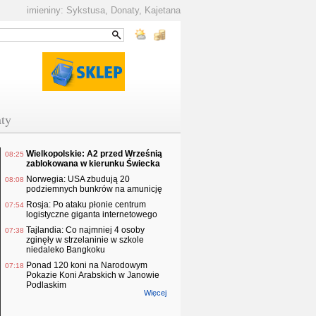
imieniny: Sykstusa, Donaty, Kajetana
ty
Wielkopolskie: A2 przed Wrześnią
08:25
zablokowana w kierunku Świecka
Norwegia: USA zbudują 20
08:08
podziemnych bunkrów na amunicję
Rosja: Po ataku płonie centrum
07:54
logistyczne giganta internetowego
Tajlandia: Co najmniej 4 osoby
07:38
zginęły w strzelaninie w szkole
niedaleko Bangkoku
Ponad 120 koni na Narodowym
07:18
Pokazie Koni Arabskich w Janowie
Podlaskim
Więcej