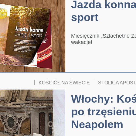
Jazda konna 
sport
Miesięcznik „Szlachetne Zd
wakacje!
KOŚCIÓŁ NA ŚWIECIE
STOLICA APOS
Włochy: Koś
po trzęsieni
Neapolem