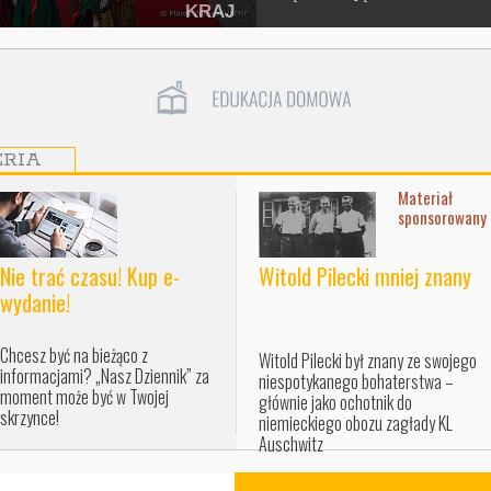
KRAJ
ERIA
Materiał
sponsorowany
Nie trać czasu! Kup e-
Witold Pilecki mniej znany
wydanie!
Chcesz być na bieżąco z
Witold Pilecki był znany ze swojego
informacjami? „Nasz Dziennik” za
niespotykanego bohaterstwa –
moment może być w Twojej
głównie jako ochotnik do
skrzynce!
niemieckiego obozu zagłady KL
Auschwitz