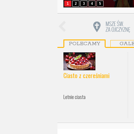
1
2
3
4
5
POLECAMY
GAL
Ciasto z czereśniami
Letnie ciasta