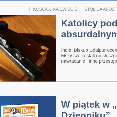
KOŚCIÓŁ NA ŚWIECIE
STOLICA APOS
Katolicy po
absurdalnym
Indie: Biskup Udaipur ocen
Mszy św. zostali niesłusz
nawracanie i inne przestę
W piątek w 
Dzienniku”