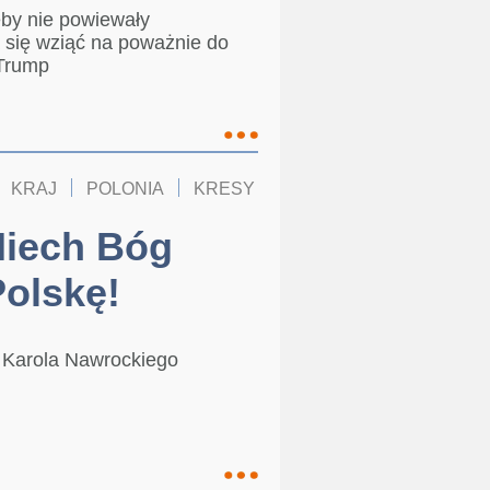
żeby nie powiewały
a się wziąć na poważnie do
 Trump
KRAJ
POLONIA
KRESY
Niech Bóg
Polskę!
y Karola Nawrockiego