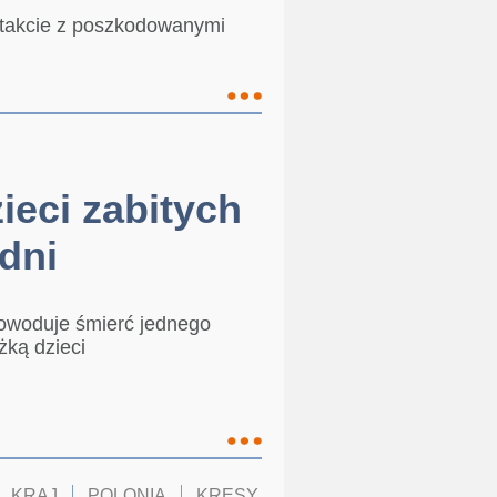
takcie z poszkodowanymi
ieci zabitych
dni
powoduje śmierć jednego
żką dzieci
KRAJ
POLONIA
KRESY