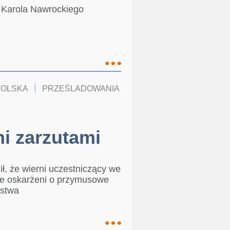
y Karola Nawrockiego
TOLSKA
PRZEŚLADOWANIA
KOŚCIÓŁ W POLSCE
d
i zarzutami
ił, że wierni uczestniczący we
nie oskarżeni o przymusowe
pstwa