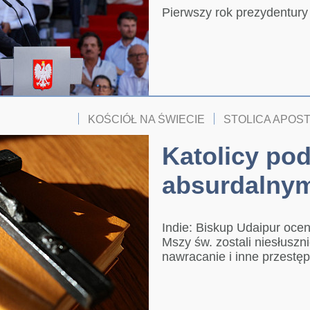
Pierwszy rok prezydentur
KOŚCIÓŁ NA ŚWIECIE
STOLICA APOS
Katolicy po
absurdalnym
Indie: Biskup Udaipur ocen
Mszy św. zostali niesłusz
nawracanie i inne przestę