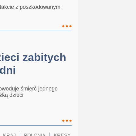
takcie z poszkodowanymi
ieci zabitych
dni
powoduje śmierć jednego
żką dzieci
KRAJ
POLONIA
KRESY