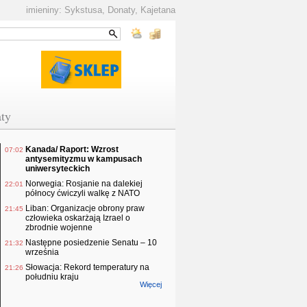
imieniny: Sykstusa, Donaty, Kajetana
ty
Kanada/ Raport: Wzrost
07:02
antysemityzmu w kampusach
uniwersyteckich
Norwegia: Rosjanie na dalekiej
22:01
północy ćwiczyli walkę z NATO
Liban: Organizacje obrony praw
21:45
człowieka oskarżają Izrael o
zbrodnie wojenne
Następne posiedzenie Senatu – 10
21:32
września
Słowacja: Rekord temperatury na
21:26
południu kraju
Więcej