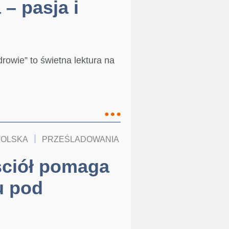
– pasja i
rowie” to świetna lektura na
TOLSKA
PRZEŚLADOWANIA
KOŚCIÓŁ W POLSCE
ciół pomaga
u pod