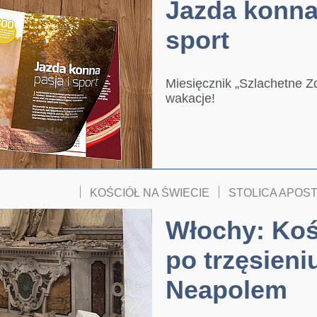
Jazda konna 
sport
Miesięcznik „Szlachetne Zd
wakacje!
KOŚCIÓŁ NA ŚWIECIE
STOLICA APOS
Włochy: Koś
po trzęsieni
Neapolem