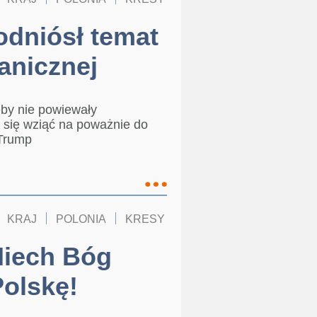
odniósł temat
ranicznej
żeby nie powiewały
a się wziąć na poważnie do
 Trump
KRAJ
POLONIA
KRESY
Niech Bóg
Polskę!