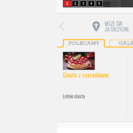
1
2
3
4
5
POLECAMY
GAL
Ciasto z czereśniami
Letnie ciasta