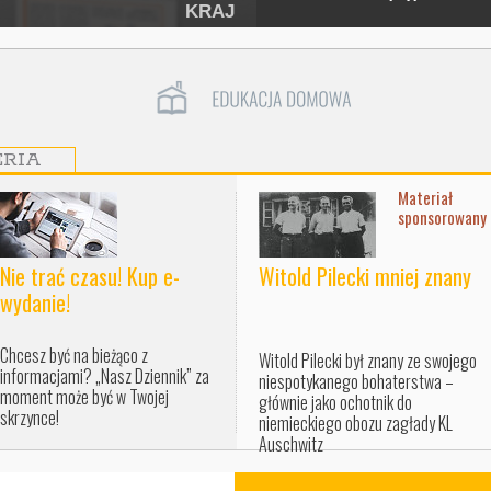
KRAJ
ERIA
Materiał
sponsorowany
Nie trać czasu! Kup e-
Witold Pilecki mniej znany
wydanie!
Chcesz być na bieżąco z
Witold Pilecki był znany ze swojego
informacjami? „Nasz Dziennik” za
niespotykanego bohaterstwa –
moment może być w Twojej
głównie jako ochotnik do
skrzynce!
niemieckiego obozu zagłady KL
Auschwitz