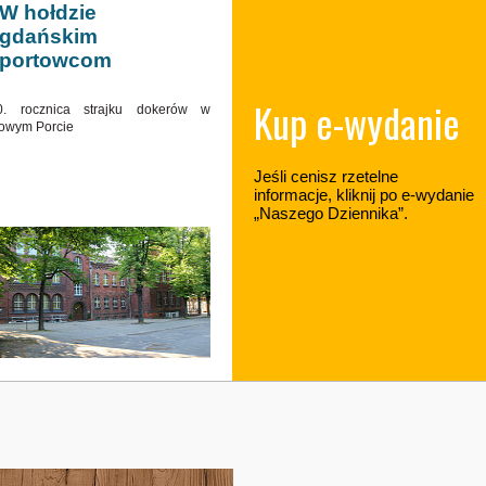
W hołdzie
gdańskim
portowcom
Kup e-wydanie
0. rocznica strajku dokerów w
owym Porcie
Jeśli cenisz rzetelne
informacje, kliknij po e-wydanie
„Naszego Dziennika”.