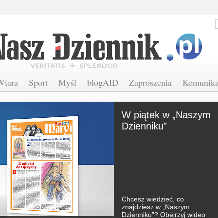
Wiara
Sport
Myśl
blogAID
Zaproszenia
Komunika
W piątek w „Naszym
Dzienniku”
Chcesz wiedzieć, co
znajdziesz w „Naszym
Dzienniku”? Obejrzyj wideo