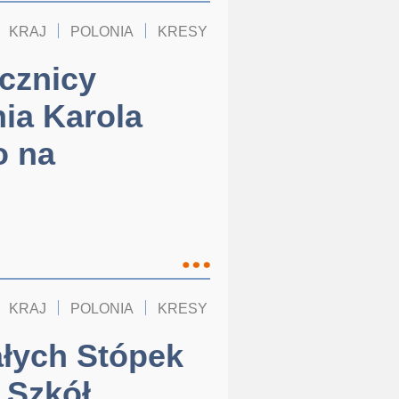
KRAJ
POLONIA
KRESY
ocznicy
ia Karola
o na
KRAJ
POLONIA
KRESY
łych Stópek
„Szkół