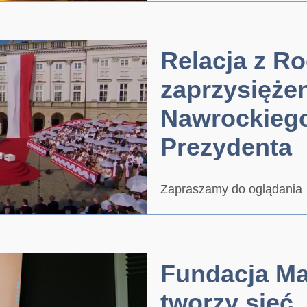
Relacja z R
zaprzysiężen
Nawrockieg
Prezydenta
Zapraszamy do oglądania
Fundacja Ma
tworzy sieć 