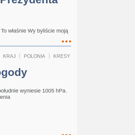
 To właśnie Wy byliście moją
KRAJ
POLONIA
KRESY
ogody
ołudnie wyniesie 1005 hPa.
ienia