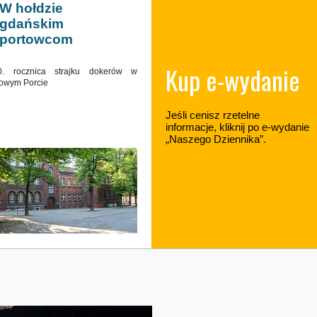
W hołdzie
gdańskim
portowcom
Kup e-wydanie
0. rocznica strajku dokerów w
owym Porcie
Jeśli cenisz rzetelne
informacje, kliknij po e-wydanie
„Naszego Dziennika”.