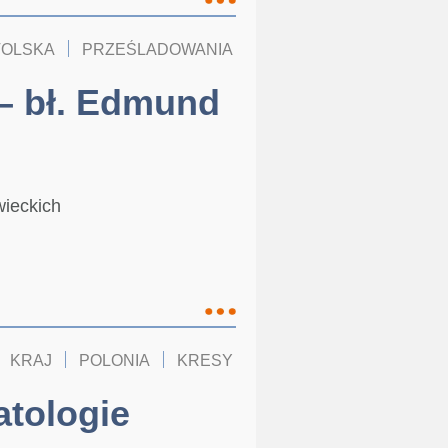
TOLSKA
PRZEŚLADOWANIA
KOŚCIÓŁ W POLSCE
 – bł. Edmund
wieckich
KRAJ
POLONIA
KRESY
tologie