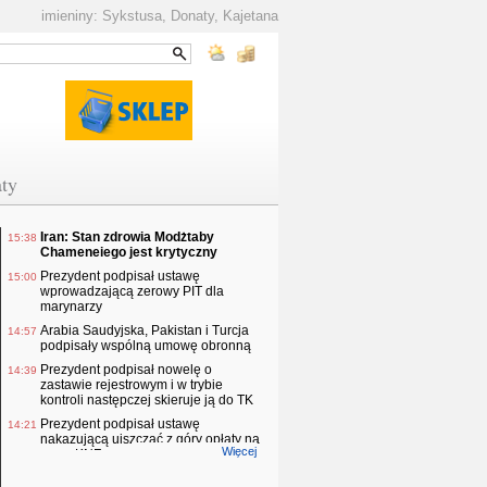
imieniny: Sykstusa, Donaty, Kajetana
ty
Iran: Stan zdrowia Modżtaby
15:38
Chameneiego jest krytyczny
Prezydent podpisał ustawę
15:00
wprowadzającą zerowy PIT dla
marynarzy
Arabia Saudyjska, Pakistan i Turcja
14:57
podpisały wspólną umowę obronną
Prezydent podpisał nowelę o
14:39
zastawie rejestrowym i w trybie
kontroli następczej skieruje ją do TK
Prezydent podpisał ustawę
14:21
nakazującą uiszczać z góry opłaty na
Więcej
rzecz KNF