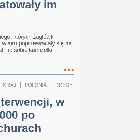
ratowały im
iego, których żaglówki
wiatru poprzewracały się na
eli na sobie kamizelki
KRAJ
POLONIA
KRESY
terwencji, w
000 po
ichurach