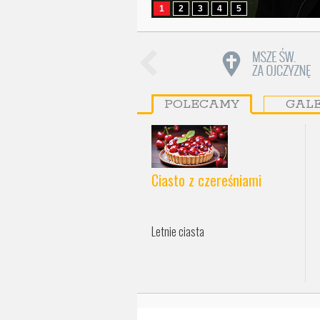
1
2
3
4
5
POLECAMY
GAL
Ciasto z czereśniami
Letnie ciasta