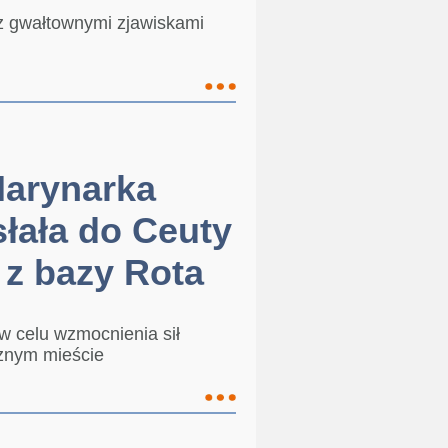
z gwałtownymi zjawiskami
Marynarka
łała do Ceuty
 z bazy Rota
w celu wzmocnienia sił
znym mieście