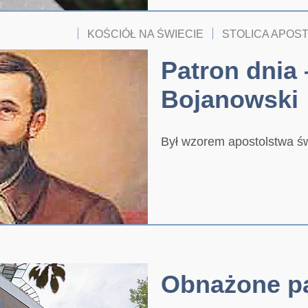
KOŚCIÓŁ NA ŚWIECIE
STOLICA APOS
Patron dnia
Bojanowski
Był wzorem apostolstwa ś
Obnażone pa