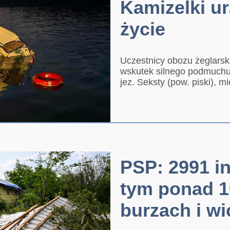
Kamizelki u
życie
Uczestnicy obozu żeglarsk
wskutek silnego podmuchu 
jez. Seksty (pow. piski), mi
PSP: 2991 in
tym ponad 1
burzach i w