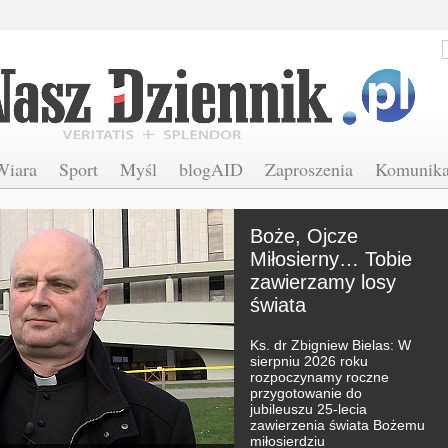
Wiara
Sport
Myśl
blogAID
Zaproszenia
Komunika
Opublikowano
program wizyty
Leona XIV we
Francji
Znamy też towarzyszące
wizycie logo i hasło