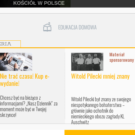
KOŚCIÓŁ NA ŚWIECIE
ERIA
Materiał
sponsorowany
Nie trać czasu! Kup e-
Witold Pilecki mniej znany
wydanie!
Chcesz być na bieżąco z
Witold Pilecki był znany ze swojego
informacjami? „Nasz Dziennik” za
niespotykanego bohaterstwa –
moment może być w Twojej
głównie jako ochotnik do
skrzynce!
niemieckiego obozu zagłady KL
Auschwitz