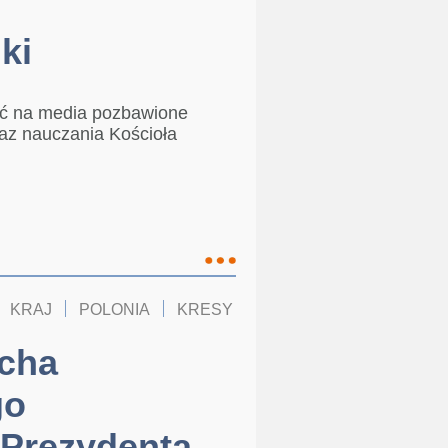
ki
ić na media pozbawione
oraz nauczania Kościoła
KRAJ
POLONIA
KRESY
echa
go
 Prezydenta