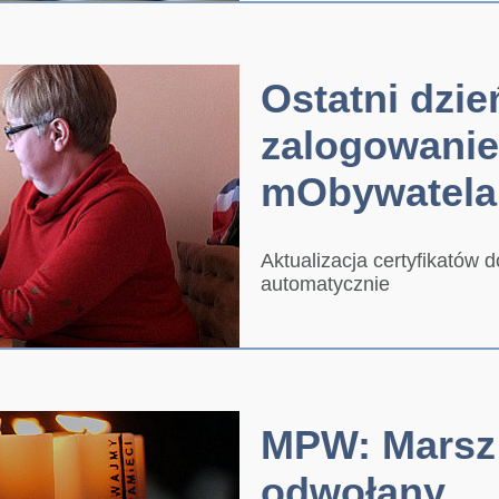
Ostatni dzie
zalogowanie
mObywatela
Aktualizacja certyfikatów
automatycznie
MPW: Marsz
odwołany