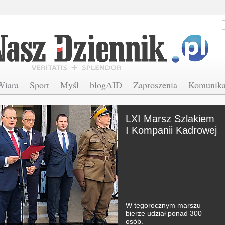
Wiara
Sport
Myśl
blogAID
Zaproszenia
Komunika
Przetrwać
Strzebielinek. Życie
więźniów stanu
wojennego w
oczach
internowanych
Wystawa zawiera prawie
70 unikatowych fotografii