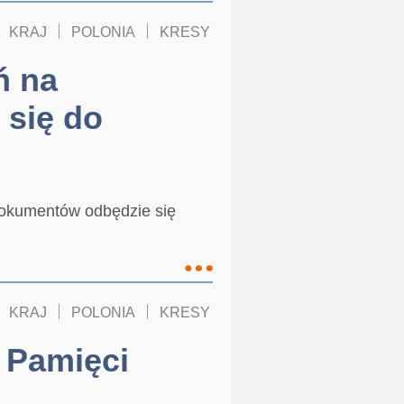
KRAJ
POLONIA
KRESY
ń na
 się do
 dokumentów odbędzie się
KRAJ
POLONIA
KRESY
 Pamięci