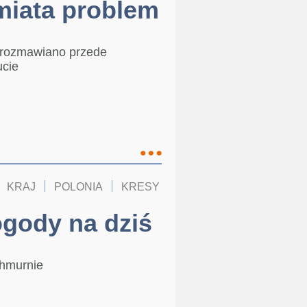
miata problem
 rozmawiano przede
ucie
KRAJ
POLONIA
KRESY
gody na dziś
chmurnie