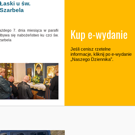
Łaski u św.
Szarbela
Kup e-wydanie
ażdego 7. dnia miesiąca w parafii
dbywa się nabożeństwo ku czci św.
zarbela
Jeśli cenisz rzetelne
informacje, kliknij po e-wydanie
„Naszego Dziennika”.