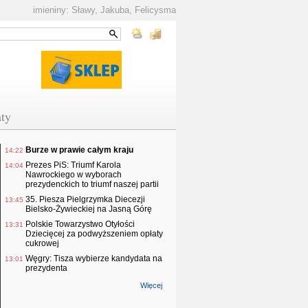
imieniny: Sławy, Jakuba, Felicysma
ty
Burze w prawie całym kraju
14:22
Prezes PiS: Triumf Karola
14:04
Nawrockiego w wyborach
prezydenckich to triumf naszej partii
35. Piesza Pielgrzymka Diecezji
13:45
Bielsko-Żywieckiej na Jasną Górę
Polskie Towarzystwo Otyłości
13:31
Dziecięcej za podwyższeniem opłaty
cukrowej
Węgry: Tisza wybierze kandydata na
13:01
prezydenta
Więcej