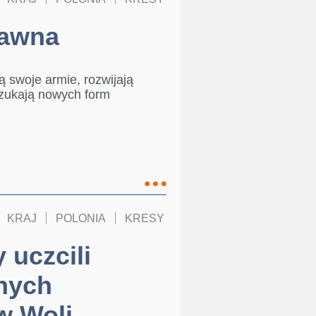
jawna
swoje armie, rozwijają
szukają nowych form
KRAJ
POLONIA
KRESY
 uczcili
nych
w Woli