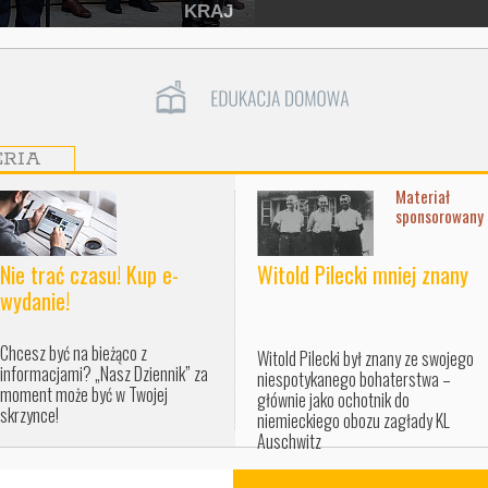
KRAJ
ERIA
Materiał
sponsorowany
Nie trać czasu! Kup e-
Witold Pilecki mniej znany
wydanie!
Chcesz być na bieżąco z
Witold Pilecki był znany ze swojego
informacjami? „Nasz Dziennik” za
niespotykanego bohaterstwa –
moment może być w Twojej
głównie jako ochotnik do
skrzynce!
niemieckiego obozu zagłady KL
Auschwitz