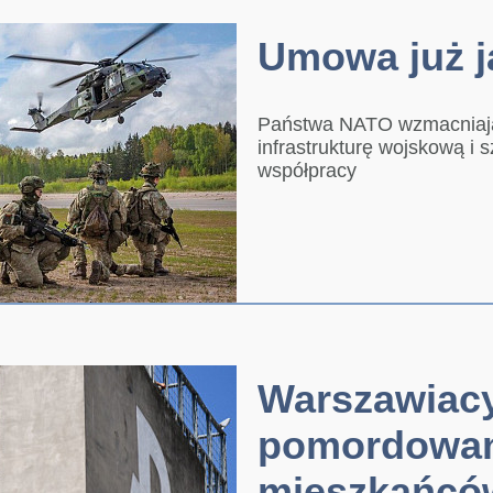
Umowa już 
Państwa NATO wzmacniają 
infrastrukturę wojskową i 
współpracy
Warszawiacy
pomordowa
mieszkańcó