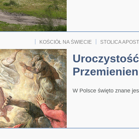
KOŚCIÓŁ NA ŚWIECIE
STOLICA APOS
Uroczystość
Przemienien
W Polsce święto znane jes