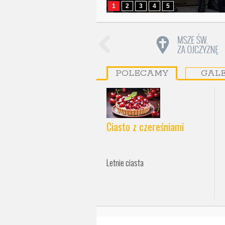
1
2
3
4
5
POLECAMY
GAL
Ciasto z czereśniami
Letnie ciasta