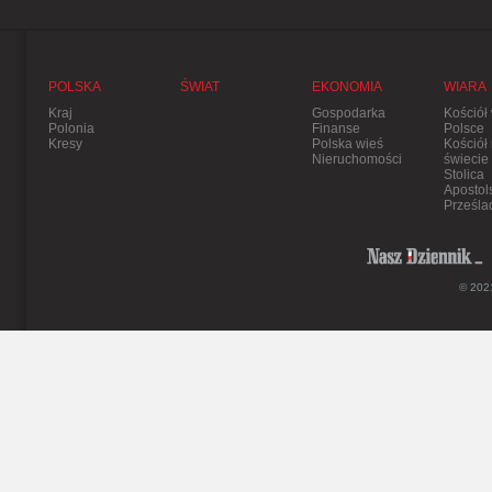
POLSKA
ŚWIAT
EKONOMIA
WIARA
Kraj
Gospodarka
Kościół
Polonia
Finanse
Polsce
Kresy
Polska wieś
Kościół
Nieruchomości
świecie
Stolica
Apostol
Prześla
© 2021