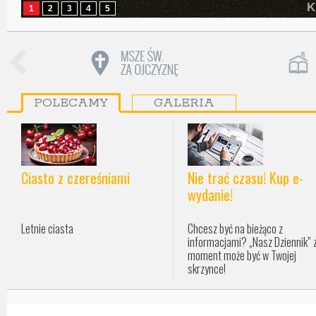
STOLICA APOSTO
1
2
3
4
5
POLECAMY
GALERIA
Ciasto z czereśniami
Nie trać czasu! Kup e-
wydanie!
Letnie ciasta
Chcesz być na bieżąco z
informacjami? „Nasz Dziennik” 
moment może być w Twojej
skrzynce!