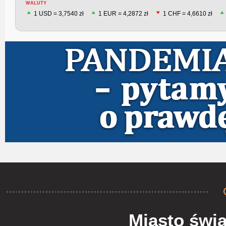
WALUTY
1 USD = 3,7540 zł
1 EUR = 4,2872 zł
1 CHF = 4,6610 zł
Miasto świą