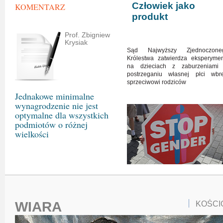
Człowiek jako
KOMENTARZ
produkt
Prof. Zbigniew
Krysiak
Sąd Najwyższy Zjednoczone
Królestwa zatwierdza eksperymen
na dzieciach z zaburzeniami
postrzeganiu własnej płci wbr
sprzeciwowi rodziców
Jednakowe minimalne
wynagrodzenie nie jest
optymalne dla wszystkich
podmiotów o różnej
wielkości
WIARA
KOŚCI