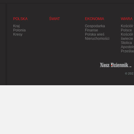
POLSKA
ŚWIAT
EKONOMIA
WIARA
Kraj
Gospodarka
Kościół
Polonia
Finanse
Polsce
Kresy
Polska wieś
Kościół
Nieruchomości
świecie
Stolica
Apostol
Prześla
© 2021