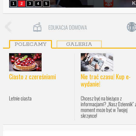
K
1
2
3
4
5
POLECAMY
GALERIA
Ciasto z czereśniami
Nie trać czasu! Kup e-
wydanie!
Letnie ciasta
Chcesz być na bieżąco z
informacjami? „Nasz Dziennik” 
moment może być w Twojej
skrzynce!