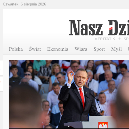
Czwartek, 6 sierpnia 2026
Polska
Świat
Ekonomia
Wiara
Sport
Myśl