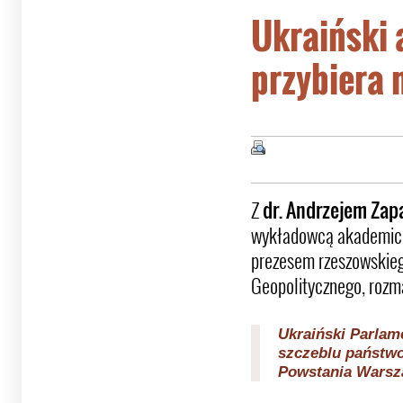
Ukraiński
przybiera n
Z
dr. Andrzejem Za
wykładowcą akademick
prezesem rzeszowskieg
Geopolitycznego, rozm
Ukraiński Parlam
szczeblu państwo
Powstania Wars