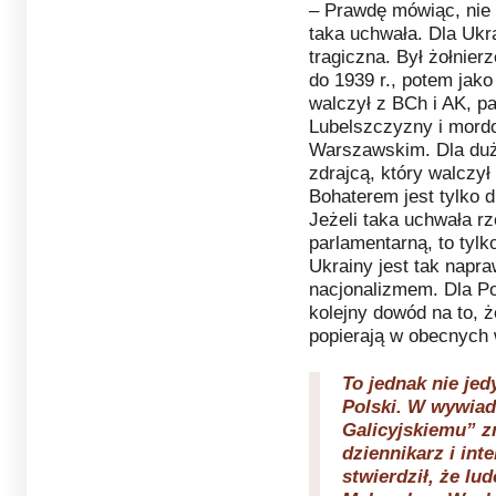
– Prawdę mówiąc, nie 
taka uchwała. Dla Ukr
tragiczna. Był żołnie
do 1939 r., potem jako
walczył z BCh i AK, pa
Lubelszczyzny i mord
Warszawskim. Dla duże
zdrajcą, który walczy
Bohaterem jest tylko 
Jeżeli taka uchwała r
parlamentarną, to tylk
Ukrainy jest tak napr
nacjonalizmem. Dla Pols
kolejny dowód na to, 
popierają w obecnych 
To jednak nie je
Polski. W wywiad
Galicyjskiemu” zn
dziennikarz i int
stwierdził, że lu