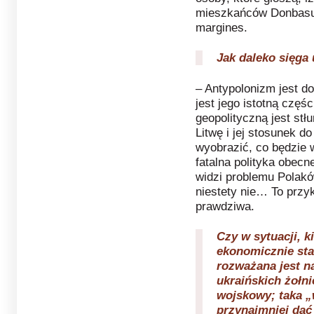
mieszkańców Donbasu. 
margines.
Jak daleko sięga
– Antypolonizm jest d
jest jego istotną częś
geopolityczną jest stł
Litwę i jej stosunek d
wyobrazić, co będzie 
fatalna polityka obec
widzi problemu Polakó
niestety nie… To przyk
prawdziwa.
Czy w sytuacji, k
ekonomicznie sta
rozważana jest n
ukraińskich żołni
wojskowy; taka 
przynajmniej dać