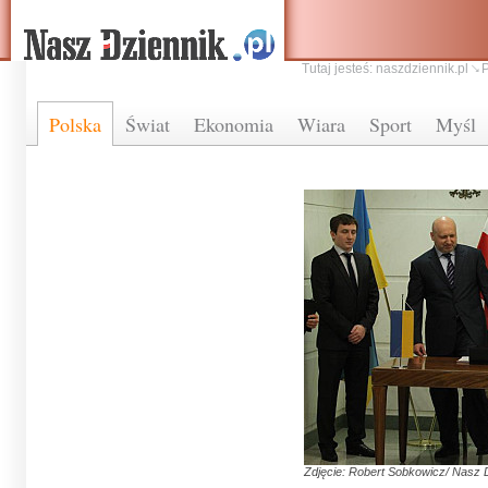
Tutaj jesteś:
naszdziennik.pl
Polska
Świat
Ekonomia
Wiara
Sport
Myśl
Zdjęcie: Robert Sobkowicz/ Nasz 