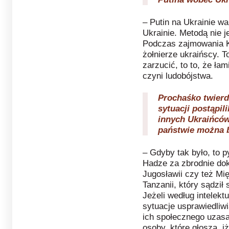
– Putin na Ukrainie wa
Ukrainie. Metodą nie 
Podczas zajmowania Kr
żołnierze ukraińscy. 
zarzucić, to to, że ł
czyni ludobójstwa.
Prochaśko twierd
sytuacji postąpil
innych Ukraińcó
państwie można 
– Gdyby tak było, to p
Hadze za zbrodnie dok
Jugosławii czy też M
Tanzanii, który sądzi
Jeżeli według intelekt
sytuacje usprawiedliwi
ich społecznego uzasa
osoby, które głoszą, i