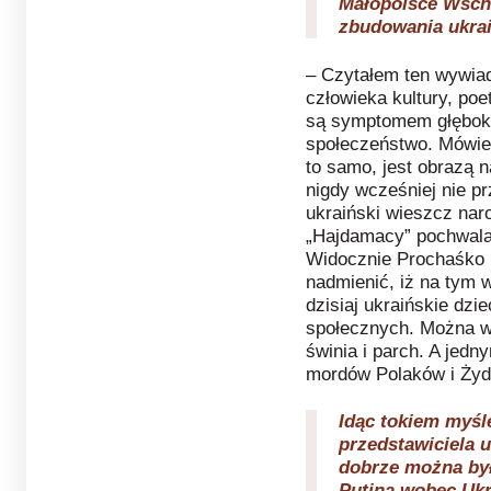
Małopolsce Wscho
zbudowania ukra
– Czytałem ten wywia
człowieka kultury, poe
są symptomem głębokie
społeczeństwo. Mówieni
to samo, jest obrazą n
nigdy wcześniej nie p
ukraiński wieszcz na
„Hajdamacy” pochwala
Widocznie Prochaśko i
nadmienić, iż na tym 
dzisiaj ukraińskie dzi
społecznych. Można w 
świnia i parch. A jedn
mordów Polaków i Żyd
Idąc tokiem myśle
przedstawiciela u
dobrze można by
Putina wobec Uk