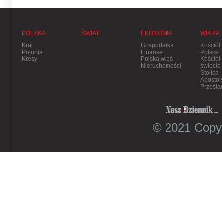
POLSKA
ŚWIAT
EKONOMIA
WIARA
Kraj
Gospodarka
Kościół
Polonia
Finanse
Polsce
Kresy
Polska wieś
Kościół
Nieruchomości
świecie
Stolica
Apostol
Prześla
© 2021 Copyr