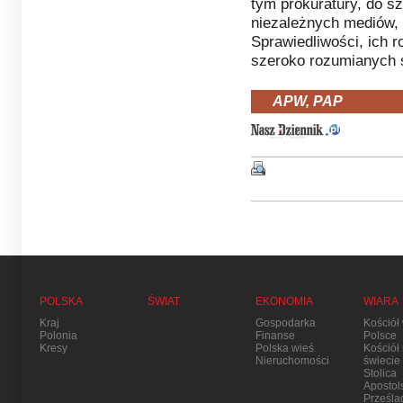
tym prokuratury, do s
niezależnych mediów, 
Sprawiedliwości, ich 
szeroko rozumianych ś
APW, PAP
POLSKA
ŚWIAT
EKONOMIA
WIARA
Kraj
Gospodarka
Kościół
Polonia
Finanse
Polsce
Kresy
Polska wieś
Kościół
Nieruchomości
świecie
Stolica
Apostol
Prześla