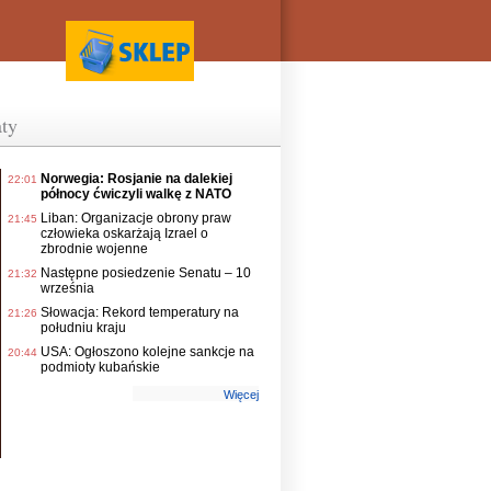
ty
Norwegia: Rosjanie na dalekiej
22:01
północy ćwiczyli walkę z NATO
Liban: Organizacje obrony praw
21:45
człowieka oskarżają Izrael o
zbrodnie wojenne
Następne posiedzenie Senatu – 10
21:32
września
Słowacja: Rekord temperatury na
21:26
południu kraju
USA: Ogłoszono kolejne sankcje na
20:44
podmioty kubańskie
Więcej