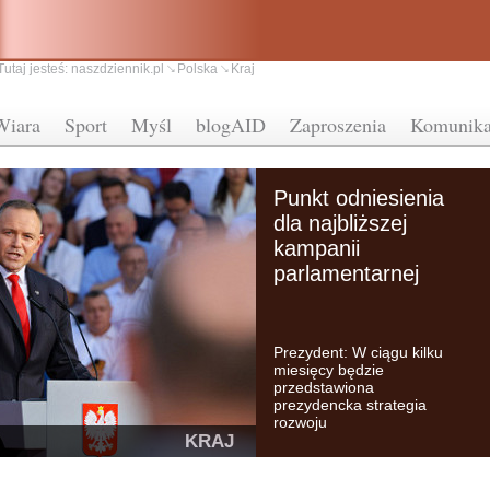
Tutaj jesteś:
naszdziennik.pl
Polska
Kraj
Wiara
Sport
Myśl
blogAID
Zaproszenia
Komunika
Punkt odniesienia
dla najbliższej
kampanii
parlamentarnej
Prezydent: W ciągu kilku
miesięcy będzie
przedstawiona
prezydencka strategia
rozwoju
KRAJ