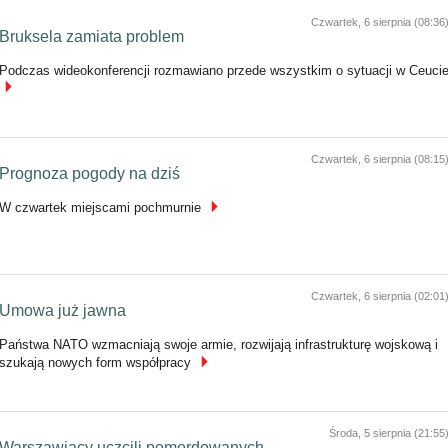
Czwartek, 6 sierpnia (08:36
Bruksela zamiata problem
Podczas wideokonferencji rozmawiano przede wszystkim o sytuacji w Ceuci
Czwartek, 6 sierpnia (08:15
Prognoza pogody na dziś
W czwartek miejscami pochmurnie
Czwartek, 6 sierpnia (02:01
Umowa już jawna
Państwa NATO wzmacniają swoje armie, rozwijają infrastrukturę wojskową i
szukają nowych form współpracy
Środa, 5 sierpnia (21:55
Warszawiacy uczcili pomordowanych