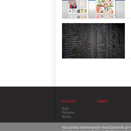
POLSKA
ŚWIAT
Kraj
Polonia
Kresy
Na portalu internetowym NaszDziennik.pl mo