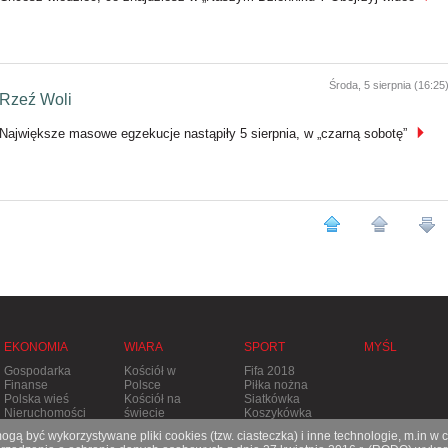
Środa, 5 sierpnia (16:25
Rzeź Woli
Największe masowe egzekucje nastąpiły 5 sierpnia, w „czarną sobotę”
EKONOMIA
WIARA
SPORT
MYŚL
Gospodarka
Kościół w
Fifa 2018
Finanse
Polsce
Piłka nożna
Polska wieś
Kościół na
Siatkówka
Nieruchomości
świecie
Koszykówka
Stolica
Tenis
gą być wykorzystywane pliki cookies (tzw. ciasteczka) i inne technologie, m.in w 
Apostolska
Pozostałe