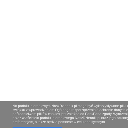
Na portalu internetowym NaszDziennik.pl mogą być wykorzystywane pliki co
związku z wprowadzeniem Ogólnego rozporządzenia o ochronie danych os
pośrednictwem plików cookies jest zależne od Pani/Pana zgody. Wyrażeni
przez właściciela portalu internetowego NaszDziennik.pl oraz jego zauf
preferencjom, a także będzie pomocne w celu analitycznym.