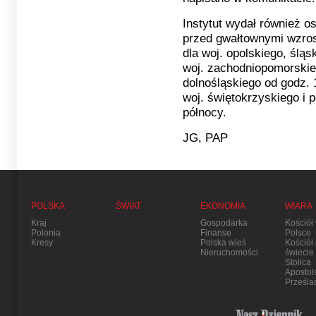
Instytut wydał również os
przed gwałtownymi wzro
dla woj. opolskiego, śląs
woj. zachodniopomorskieg
dolnośląskiego od godz. 
woj. świętokrzyskiego i 
północy.
JG, PAP
POLSKA
ŚWIAT
EKONOMIA
WIARA
Kraj
Gospodarka
Kościół
Polonia
Finanse
Polsce
Kresy
Polska wieś
Kościół
Nieruchomości
świecie
Stolica
Apostol
Prześla