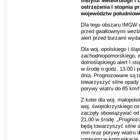
Instytut Meteorologii 
ostrzeżenia I stopnia p
województw południowej
Dla tego obszaru IMGW wy
przed gwałtownymi wezbr
alert przed burzami wyd
Dla woj. opolskiego i ślą
zachodniopomorskiego, wi
dolnośląskiego alert I st
w środę o godz. 13.00 i 
dnia. Prognozowane są t
towarzyszyć silne opad
porywy wiatru do 85 km/h
Z kolei dla woj. małopol
woj. świętokrzyskiego os
zaczęły obowiązywać od g
21.00 w środę. „Prognoz
będą towarzyszyć silne 
mm oraz porywy wiatru do
napisano w komunikacie.