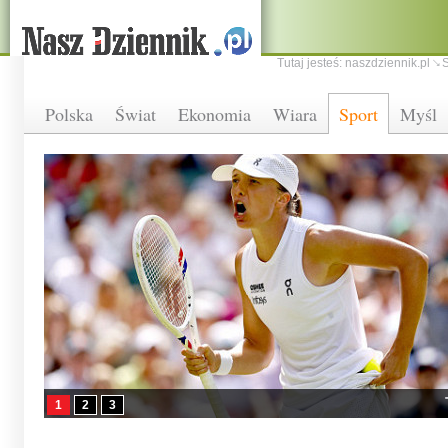
Tutaj jesteś:
naszdziennik.pl
S
Polska
Świat
Ekonomia
Wiara
Sport
Myśl
1
2
3