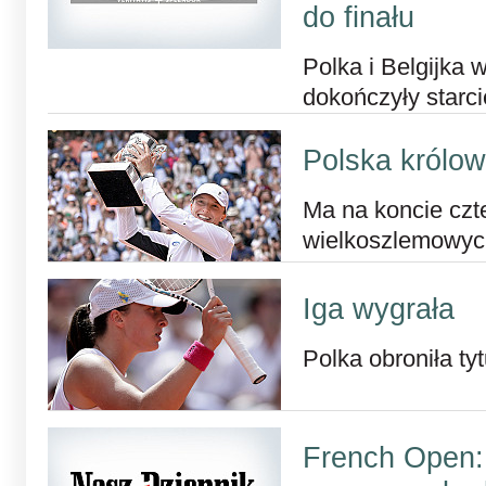
do finału
Polka i Belgijka 
dokończyły starc
Polska królo
Ma na koncie czt
wielkoszlemowy
Iga wygrała
Polka obroniła t
French Open: