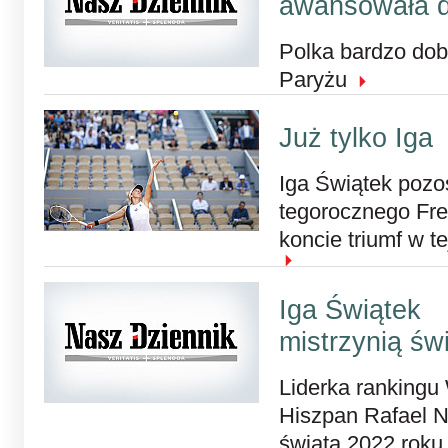
awansowała do
Polka bardzo dob
Paryżu
Już tylko Iga
Iga Świątek pozo
tegorocznego Fre
koncie triumf w t
Iga Świątek
mistrzynią świ
Liderka rankingu
Hiszpan Rafael N
świata 2022 rok