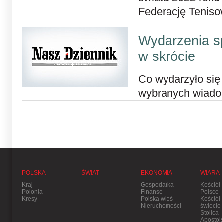
Federację Teniso
Wydarzenia s
w skrócie
Co wydarzyło się 
wybranych wiad
POLSKA
ŚWIAT
EKONOMIA
WIARA
Kraj
Gospodarka
Kościół
Polonia
Finanse
Polsce
Kresy
Polska wieś
Kościół
Nieruchomości
świecie
Stolica
Apostol