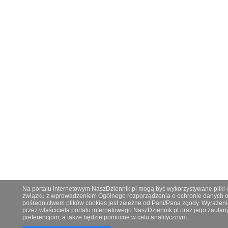
Na portalu internetowym NaszDziennik.pl mogą być wykorzystywane pliki co
związku z wprowadzeniem Ogólnego rozporządzenia o ochronie danych os
pośrednictwem plików cookies jest zależne od Pani/Pana zgody. Wyrażeni
przez właściciela portalu internetowego NaszDziennik.pl oraz jego zauf
preferencjom, a także będzie pomocne w celu analitycznym.