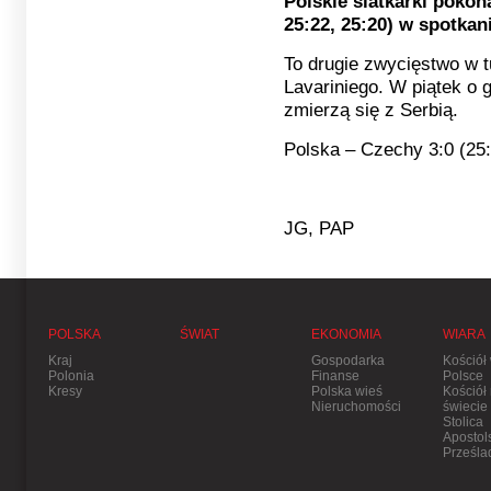
Polskie siatkarki pokon
25:22, 25:20) w spotkan
To drugie zwycięstwo w t
Lavariniego. W piątek o 
zmierzą się z Serbią.
Polska – Czechy 3:0 (25:
JG, PAP
POLSKA
ŚWIAT
EKONOMIA
WIARA
Kraj
Gospodarka
Kościół
Polonia
Finanse
Polsce
Kresy
Polska wieś
Kościół
Nieruchomości
świecie
Stolica
Apostol
Prześla