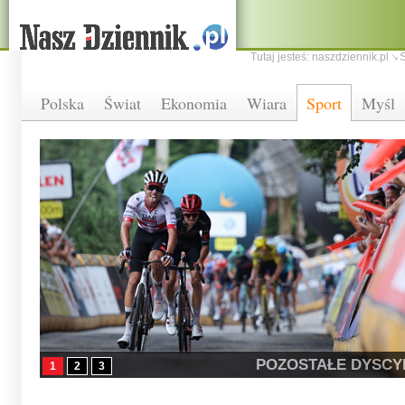
Tutaj jesteś:
naszdziennik.pl
S
Polska
Świat
Ekonomia
Wiara
Sport
Myśl
POZOSTAŁE DYSCY
1
2
3