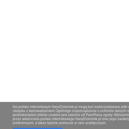
Na portalu internetowym NaszDziennik.pl mogą być wykorzystywane pliki co
związku z wprowadzeniem Ogólnego rozporządzenia o ochronie danych os
pośrednictwem plików cookies jest zależne od Pani/Pana zgody. Wyrażeni
przez właściciela portalu internetowego NaszDziennik.pl oraz jego zauf
preferencjom, a także będzie pomocne w celu analitycznym.