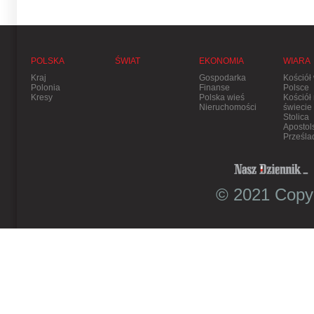
POLSKA
ŚWIAT
EKONOMIA
WIARA
Kraj
Gospodarka
Kościół
Polonia
Finanse
Polsce
Kresy
Polska wieś
Kościół
Nieruchomości
świecie
Stolica
Apostol
Prześla
© 2021 Copyr