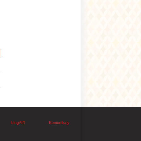
blogAID
Komunikaty