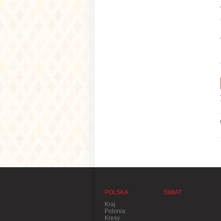
POLSKA
ŚWIAT
Kraj
Polonia
Kresy