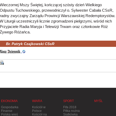
Wieczornej Mszy Świętej, kończącej szósty dzień Wielkiego
Odpustu Tuchowskiego, przewodniczył o. Sylwester Cabała CSsR,
radny zwyczajny Zarządu Prowincji Warszawskiej Redemptorystów.
W Liturgii uczestniczyli licznie zgromadzeni pielgrzymi, wśród nich
Przyjaciele Radia Maryja i Telewizji Trwam oraz członkowie Róż
Żywego Różańca.
Br. Patryk Czajkowski CSsR
EKONOMIA
WIARA
SPORT
MYŚL
Gospodarka
Kościół w
Fifa 2018
Finanse
Polsce
Piłka nożna
Polska wieś
Kościół na
Siatkówka