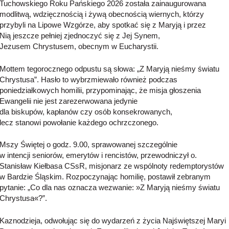
Tuchowskiego Roku Pańskiego 2026 została zainaugurowana
modlitwą, wdzięcznością i żywą obecnością wiernych, którzy
przybyli na Lipowe Wzgórze, aby spotkać się z Maryją i przez
Nią jeszcze pełniej zjednoczyć się z Jej Synem,
Jezusem Chrystusem, obecnym w Eucharystii.
Mottem tegorocznego odpustu są słowa: „Z Maryją nieśmy światu
Chrystusa”. Hasło to wybrzmiewało również podczas
poniedziałkowych homilii, przypominając, że misja głoszenia
Ewangelii nie jest zarezerwowana jedynie
dla biskupów, kapłanów czy osób konsekrowanych,
lecz stanowi powołanie każdego ochrzczonego.
Mszy Świętej o godz. 9.00, sprawowanej szczególnie
w intencji seniorów, emerytów i rencistów, przewodniczył o.
Stanisław Kiełbasa CSsR, misjonarz ze wspólnoty redemptorystów
w Bardzie Śląskim. Rozpoczynając homilię, postawił zebranym
pytanie: „Co dla nas oznacza wezwanie: »Z Maryją nieśmy światu
Chrystusa«?”.
Kaznodzieja, odwołując się do wydarzeń z życia Najświętszej Maryi