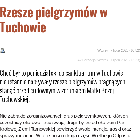
Rzesze pielgrzymów w
Tuchowie
Wtorek, 7 lipca 2026 (10:52
Aktualizacja: Wtorek, 7 lipca 2026 (13:33
Choć był to poniedziałek, do sanktuarium w Tuchowie
nieustannie napływały rzesze pielgrzymów pragnących
stanąć przed cudownym wizerunkiem Matki Bożej
Tuchowskiej.
Nie zabrakło zorganizowanych grup pielgrzymkowych, których
uczestnicy ofiarowali trud swojej drogi, by przed ołtarzem Pani i
Królowej Ziemi Tarnowskiej powierzyć swoje intencje, troski oraz
sprawy rodzinne. W ten sposób druga część Wielkiego Odpustu