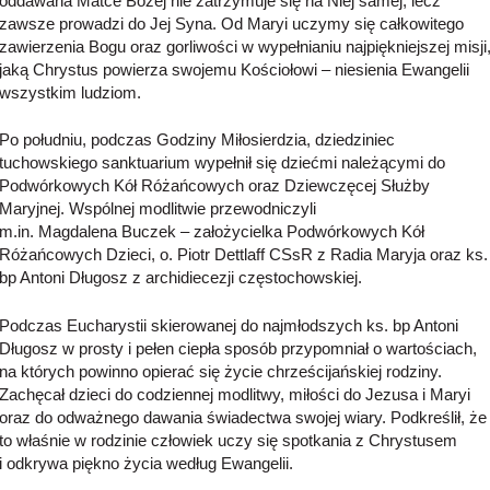
oddawana Matce Bożej nie zatrzymuje się na Niej samej, lecz
zawsze prowadzi do Jej Syna. Od Maryi uczymy się całkowitego
zawierzenia Bogu oraz gorliwości w wypełnianiu najpiękniejszej misji
jaką Chrystus powierza swojemu Kościołowi – niesienia Ewangelii
wszystkim ludziom.
Po południu, podczas Godziny Miłosierdzia, dziedziniec
tuchowskiego sanktuarium wypełnił się dziećmi należącymi do
Podwórkowych Kół Różańcowych oraz Dziewczęcej Służby
Maryjnej. Wspólnej modlitwie przewodniczyli
m.in. Magdalena Buczek – założycielka Podwórkowych Kół
Różańcowych Dzieci, o. Piotr Dettlaff CSsR z Radia Maryja oraz ks.
bp Antoni Długosz z archidiecezji częstochowskiej.
Podczas Eucharystii skierowanej do najmłodszych ks. bp Antoni
Długosz w prosty i pełen ciepła sposób przypomniał o wartościach,
na których powinno opierać się życie chrześcijańskiej rodziny.
Zachęcał dzieci do codziennej modlitwy, miłości do Jezusa i Maryi
oraz do odważnego dawania świadectwa swojej wiary. Podkreślił, że
to właśnie w rodzinie człowiek uczy się spotkania z Chrystusem
i odkrywa piękno życia według Ewangelii.