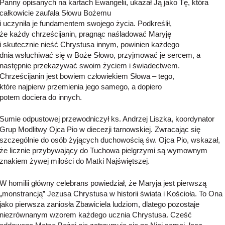
Panny opisanych na kartach Ewangelii, ukazał Ją jako Tę, która
całkowicie zaufała Słowu Bożemu
i uczyniła je fundamentem swojego życia. Podkreślił,
że każdy chrześcijanin, pragnąc naśladować Maryję
i skutecznie nieść Chrystusa innym, powinien każdego
dnia wsłuchiwać się w Boże Słowo, przyjmować je sercem, a
następnie przekazywać swoim życiem i świadectwem.
Chrześcijanin jest bowiem człowiekiem Słowa – tego,
które najpierw przemienia jego samego, a dopiero
potem dociera do innych.
Sumie odpustowej przewodniczył ks. Andrzej Liszka, koordynator
Grup Modlitwy Ojca Pio w diecezji tarnowskiej. Zwracając się
szczególnie do osób żyjących duchowością św. Ojca Pio, wskazał,
że licznie przybywający do Tuchowa pielgrzymi są wymownym
znakiem żywej miłości do Matki Najświętszej.
W homilii główny celebrans powiedział, że Maryja jest pierwszą
„monstrancją” Jezusa Chrystusa w historii świata i Kościoła. To Ona
jako pierwsza zaniosła Zbawiciela ludziom, dlatego pozostaje
niezrównanym wzorem każdego ucznia Chrystusa. Cześć