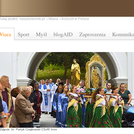
Tutaj jesteś:
naszdziennik.pl
Wiara
Kościół w Polsce
Wiara
Sport
Myśl
blogAID
Zaproszenia
Komunika
Zdjęcie: br. Patryk Czajkowski CSsR/ Inne