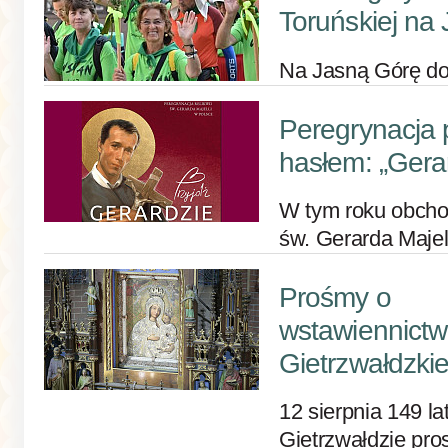
Toruńskiej na
Na Jasną Górę do
Peregrynacja
hasłem: „Gerar
W tym roku obcho
św. Gerarda Majel
Prośmy o
wstawiennictw
Gietrzwałdzkie
12 sierpnia 149 l
Gietrzwałdzie pro