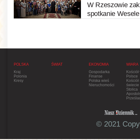
W Rzeszowie zako
spotkanie Wesel
POLSKA
ŚWIAT
EKONOMIA
WIARA
Kraj
Gospodarka
Kościół
Polonia
Finanse
Polsce
Kresy
Polska wieś
Kościół
Nieruchomości
świecie
Stolica
Apostol
Prześla
© 2021 Copyr