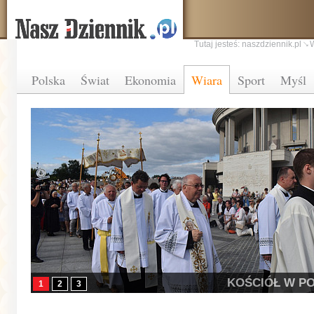
Tutaj jesteś:
naszdziennik.pl
Polska
Świat
Ekonomia
Wiara
Sport
Myśl
KOŚCIÓŁ W P
1
2
3