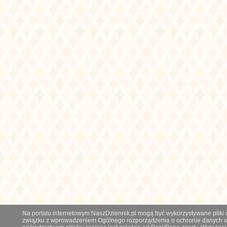
Na portalu internetowym NaszDziennik.pl mogą być wykorzystywane pliki co
związku z wprowadzeniem Ogólnego rozporządzenia o ochronie danych os