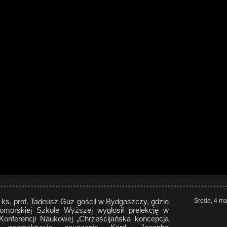
, ks. prof. Tadeusz Guz gościł w Bydgoszczy, gdzie
Środa, 4 ma
omorskiej Szkole Wyższej wygłosił prelekcję w
onferencji Naukowej „Chrześcijańska koncepcja