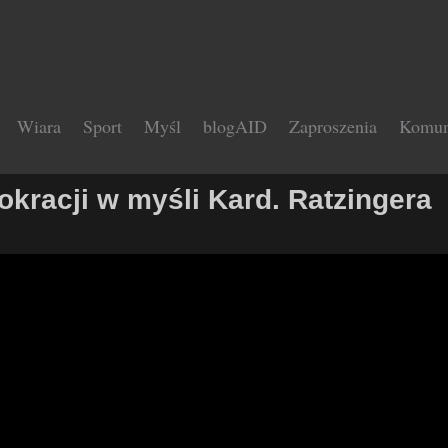
Wiara
Sport
Myśl
blogAID
Zaproszenia
Komun
kracji w myśli Kard. Ratzingera