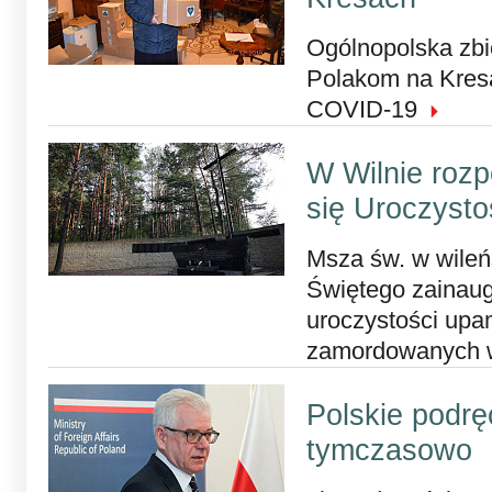
Ogólnopolska zbi
Polakom na Kres
COVID-19
W Wilnie rozp
się Uroczysto
Msza św. w wileń
Świętego zainaug
uroczystości upa
zamordowanych 
Polskie podrę
tymczasowo