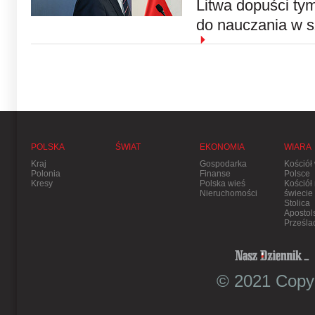
Litwa dopuści ty
do nauczania w s
POLSKA
ŚWIAT
EKONOMIA
WIARA
Kraj
Gospodarka
Kościół
Polonia
Finanse
Polsce
Kresy
Polska wieś
Kościół
Nieruchomości
świecie
Stolica
Apostol
Prześla
© 2021 Copyr