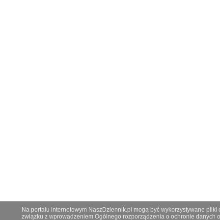
Na portalu internetowym NaszDziennik.pl mogą być wykorzystywane pliki co
związku z wprowadzeniem Ogólnego rozporządzenia o ochronie danych os