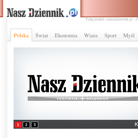
Tutaj jesteś:
naszdziennik.pl
Polska
Świat
Ekonomia
Wiara
Sport
Myśl
1
2
3