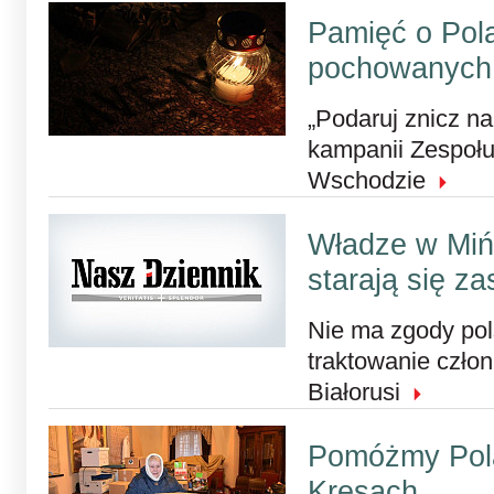
Pamięć o Pol
pochowanych
„Podaruj znicz na
kampanii Zespoł
Wschodzie
Władze w Mi
starają się z
Nie ma zgody pol
traktowanie czł
Białorusi
Pomóżmy Pol
Kresach