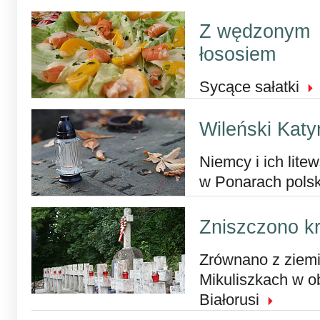
Z wędzonym
łososiem
Sycące sałatki
Wileński Katy
Niemcy i ich lit
w Ponarach polsk
Zniszczono k
Zrównano z ziem
Mikuliszkach w o
Białorusi