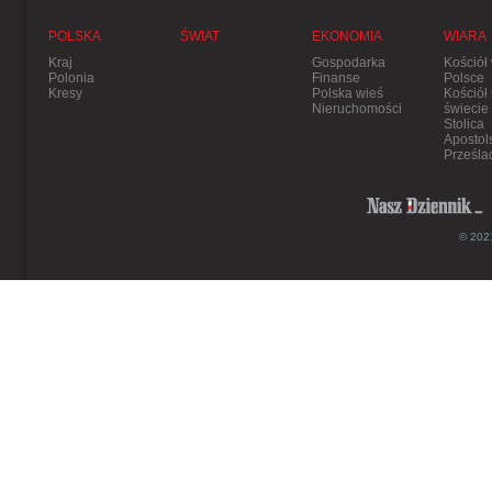
POLSKA
ŚWIAT
EKONOMIA
WIARA
Kraj
Gospodarka
Kościół
Polonia
Finanse
Polsce
Kresy
Polska wieś
Kościół
Nieruchomości
świecie
Stolica
Apostol
Prześla
© 2021