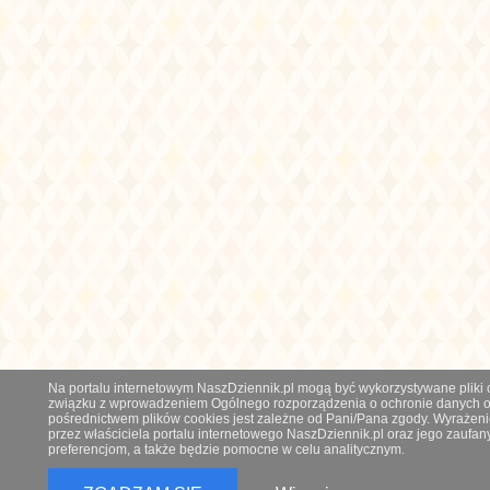
Na portalu internetowym NaszDziennik.pl mogą być wykorzystywane pliki co
związku z wprowadzeniem Ogólnego rozporządzenia o ochronie danych os
pośrednictwem plików cookies jest zależne od Pani/Pana zgody. Wyrażeni
przez właściciela portalu internetowego NaszDziennik.pl oraz jego zauf
preferencjom, a także będzie pomocne w celu analitycznym.