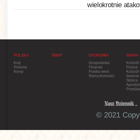
wielokrotnie atak
POLSKA
ŚWIAT
EKONOMIA
WIARA
Kraj
Gospodarka
Kościół
Polonia
Finanse
Polsce
Kresy
Polska wieś
Kościół
Nieruchomości
świecie
Stolica
Apostol
Prześla
© 2021 Copyr