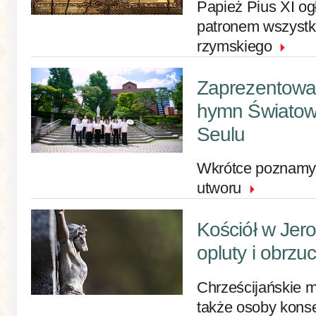
Papież Pius XI og
patronem wszystk
rzymskiego
Zaprezentow
hymn Światow
Seulu
Wkrótce poznamy 
utworu
Kościół w Jero
opluty i obrz
Chrześcijańskie m
także osoby kons