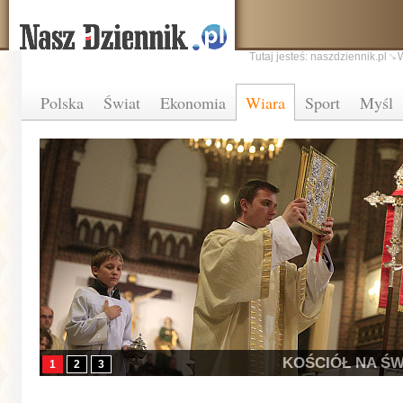
Tutaj jesteś:
naszdziennik.pl
Polska
Świat
Ekonomia
Wiara
Sport
Myśl
KOŚCIÓŁ NA ŚW
1
2
3