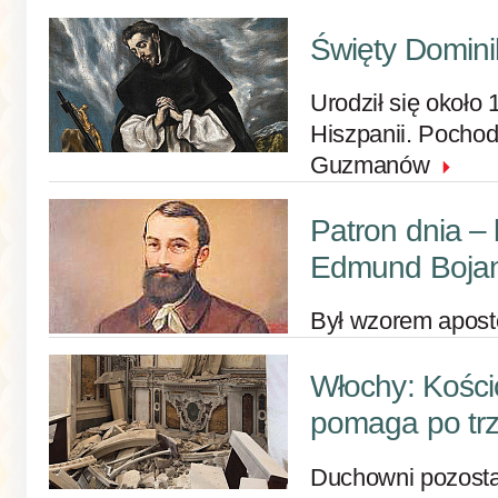
Święty Domini
Urodził się około
Hiszpanii. Pochodz
Guzmanów
Patron dnia – 
Edmund Boja
Był wzorem apost
Włochy: Kości
pomaga po tr
Duchowni pozosta