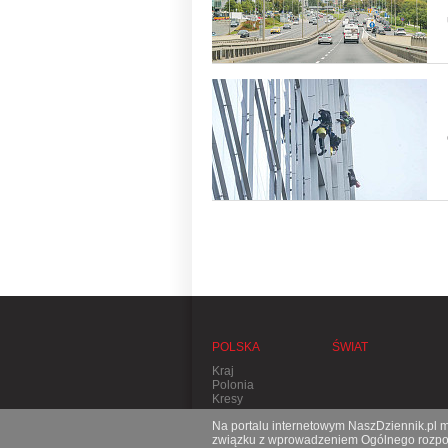
POLSKA
ŚWIAT
Kraj
Polonia
Kresy
Na portalu internetowym NaszDziennik.pl mo
związku z wprowadzeniem Ogólnego rozporz