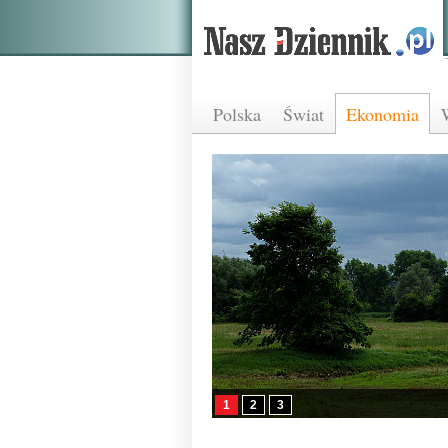
Polska
Świat
Ekonomia
1
2
3