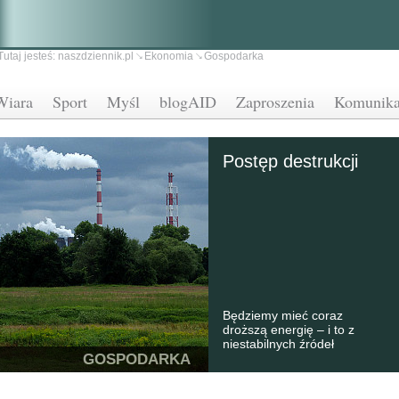
Tutaj jesteś:
naszdziennik.pl
Ekonomia
Gospodarka
Wiara
Sport
Myśl
blogAID
Zaproszenia
Komunika
Postęp destrukcji
Będziemy mieć coraz
droższą energię – i to z
niestabilnych źródeł
GOSPODARKA