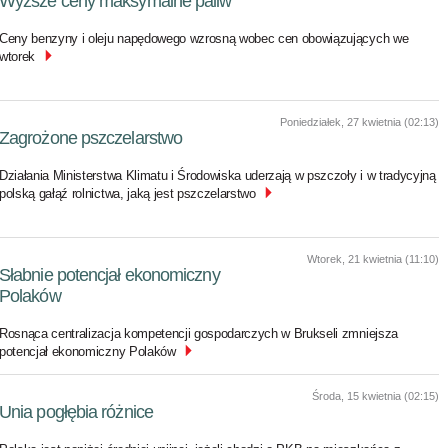
Wyższe ceny maksymalne paliw
Ceny benzyny i oleju napędowego wzrosną wobec cen obowiązujących we
wtorek
Poniedziałek, 27 kwietnia (02:13)
Zagrożone pszczelarstwo
Działania Ministerstwa Klimatu i Środowiska uderzają w pszczoły i w tradycyjną
polską gałąź rolnictwa, jaką jest pszczelarstwo
Wtorek, 21 kwietnia (11:10)
Słabnie potencjał ekonomiczny
Polaków
Rosnąca centralizacja kompetencji gospodarczych w Brukseli zmniejsza
potencjał ekonomiczny Polaków
Środa, 15 kwietnia (02:15)
Unia pogłębia różnice