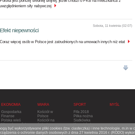
Polska jest poniżej średniej unijnej, jeżeli chodzi o PKB na mieszkańca z
uwzględnieniem siły nabywczej
Sobota, 11 kwietnia (02:07)
Efekt niepewności
Coraz więcej osób w Polsce jest zatrudnionych na umowach innych niż etat
EKONOMIA
WIARA
SPORT
MYŚL
Gospodarka
Kościół w
Fifa 2018
Finanse
Polsce
Piłka nożna
Polska wieś
Kościół na
Siatkówka
Nieruchomości
świecie
Koszykówka
gą być wykorzystywane pliki cookies (tzw. ciasteczka) i inne technologie, m.in w 
Stolica
Tenis
ądzenia o ochronie danych osobowych z dnia 27 kwietnia 2016 r. (RODO) wykorz
Apostolska
Pozostałe