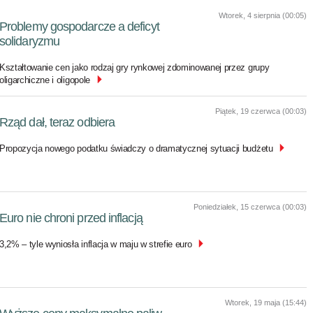
Wtorek, 4 sierpnia (00:05)
Problemy gospodarcze a deficyt
solidaryzmu
Kształtowanie cen jako rodzaj gry rynkowej zdominowanej przez grupy
oligarchiczne i oligopole
Piątek, 19 czerwca (00:03)
Rząd dał, teraz odbiera
Propozycja nowego podatku świadczy o dramatycznej sytuacji budżetu
Poniedziałek, 15 czerwca (00:03)
Euro nie chroni przed inflacją
3,2% – tyle wyniosła inflacja w maju w strefie euro
Wtorek, 19 maja (15:44)