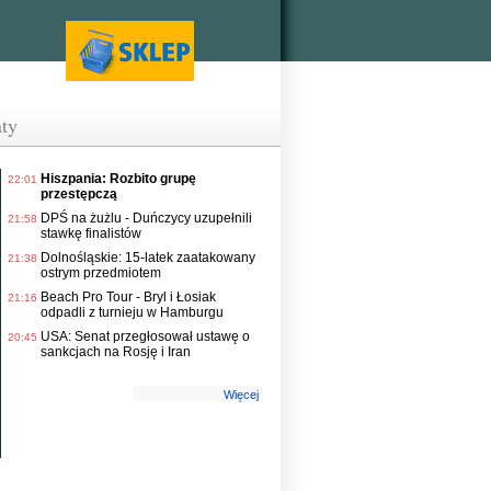
ty
Hiszpania: Rozbito grupę
22:01
przestępczą
DPŚ na żużlu - Duńczycy uzupełnili
21:58
stawkę finalistów
Dolnośląskie: 15-latek zaatakowany
21:38
ostrym przedmiotem
Beach Pro Tour - Bryl i Łosiak
21:16
odpadli z turnieju w Hamburgu
USA: Senat przegłosował ustawę o
20:45
sankcjach na Rosję i Iran
Więcej