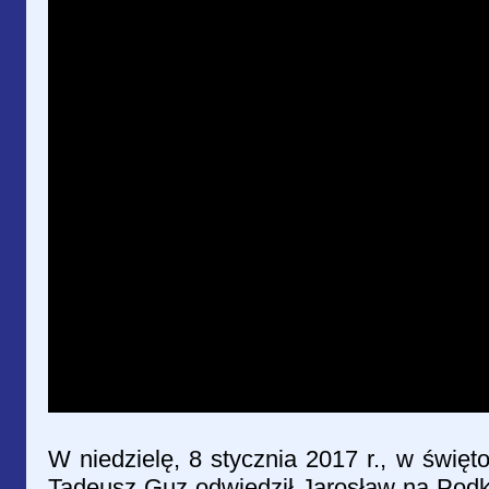
W niedzielę, 8 stycznia 2017 r., w święt
Tadeusz Guz odwiedził Jarosław na Podk