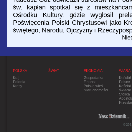
św. kapłan spotkał się z mieszkańca
Ośrodku Kultury, gdzie wygłosił pre
Poświęcenia Polski Chrystusowi jako Kró
świętego, Narodu, Ojczyzny i Rzeczypospol
Nie
POLSKA
ŚWIAT
EKONOMIA
WIARA
Kraj
Gospodarka
Kościół
Polonia
Finanse
Polsce
Kresy
Polska wieś
Kościół
Nieruchomości
świecie
Stolica
Apostol
Prześla
© 2021