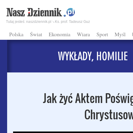
Tutaj jesteś:
naszdziennik.pl
Ks. prof. Tadeusz Guz
Polska
Świat
Ekonomia
Wiara
Sport
Myśl
Jak żyć Aktem Poświę
Chrystuso