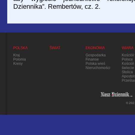
Dziennika”. Rembertów, cz. 2.
POLSKA
ŚWIAT
EKONOMIA
WIARA
Kraj
Gospodarka
Kościół
Polonia
Finanse
Polsce
Kresy
Polska wieś
Kościół
Nieruchomości
świecie
Stolica
Apostol
Prześla
© 2021