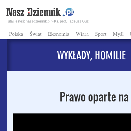
Tutaj jesteś:
naszdziennik.pl
Ks. prof. Tadeusz Guz
Polska
Świat
Ekonomia
Wiara
Sport
Myśl
Prawo oparte na