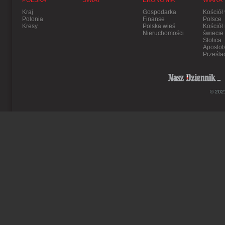
POLSKA
ŚWIAT
EKONOMIA
WIARA
Kraj
Gospodarka
Kościół
Polonia
Finanse
Polsce
Kresy
Polska wieś
Kościół
Nieruchomości
świecie
Stolica
Apostol
Prześla
© 2021