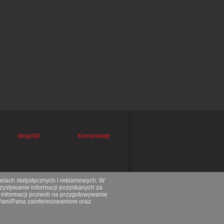
blogAID
Komunikaty
celach statystycznych i reklamowych. W
ystywanie informacji pozyskanych za
 informacji pozwoli na przygotowywanie
 Pani/Pana zainteresowaniom oraz