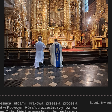
iesiąca ulicami Krakowa przeszła procesja
Sobota, 6 wrześ
iał w Kobiecym Różańcu uczestniczyły również
 Ciała, której przewodniczył ks. proboszcz