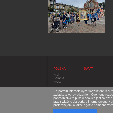
POLSKA
ŚWIAT
Kraj
Polonia
Kresy
Na portalu internetowym NaszDziennik.pl mo
związku z wprowadzeniem Ogólnego rozporz
pośrednictwem plików cookies jest zależn
przez właściciela portalu internetowego N
preferencjom, a także będzie pomocne w ce