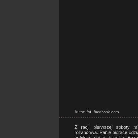
Autor: fot. facebook.com
Z racji pierwszej soboty m
różańcowa. Panie biorące udz
w Mszy św. w bazylice Bożego