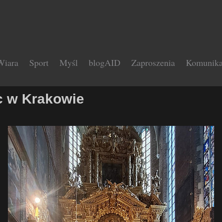
Wiara
Sport
Myśl
blogAID
Zaproszenia
Komunika
c w Krakowie