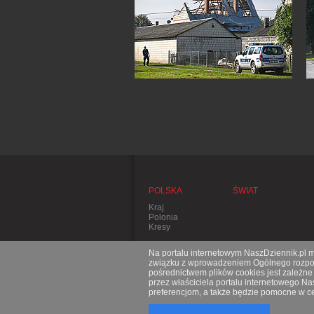
POLSKA
ŚWIAT
Kraj
Polonia
Kresy
Na portalu internetowym NaszDziennik.pl mo
związku z wprowadzeniem Ogólnego rozporz
pośrednictwem plików cookies jest zależn
przez właściciela portalu internetowego N
preferencjom, a także będzie pomocne w ce