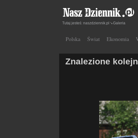
Tutaj jesteś:
naszdziennik.pl
Galeria
Polska
Świat
Ekonomia
Znalezione kolej