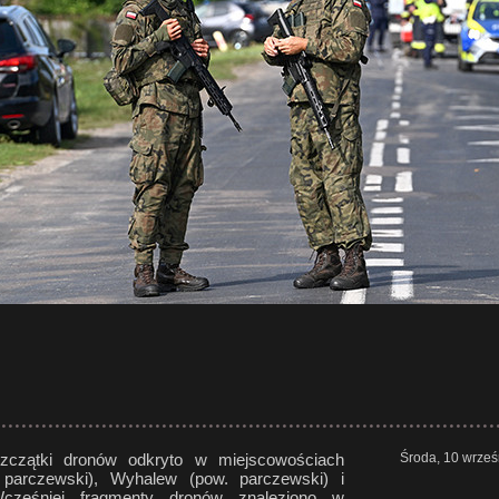
zczątki dronów odkryto w miejscowościach
Środa, 10 wrześ
 parczewski), Wyhalew (pow. parczewski) i
cześniej fragmenty dronów znaleziono w