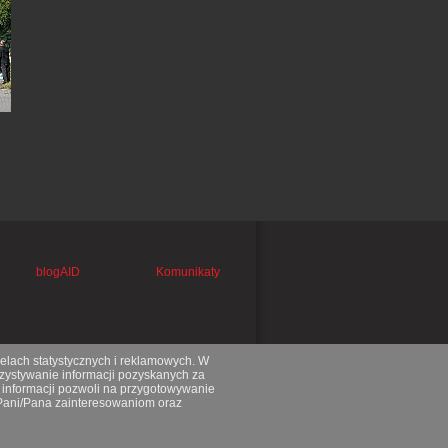
blogAID
Komunikaty
celach statystycznych i reklamowych. W
ystywanie informacji pozyskanych za
 informacji pozwoli na przygotowywanie
 Pani/Pana zainteresowaniom oraz