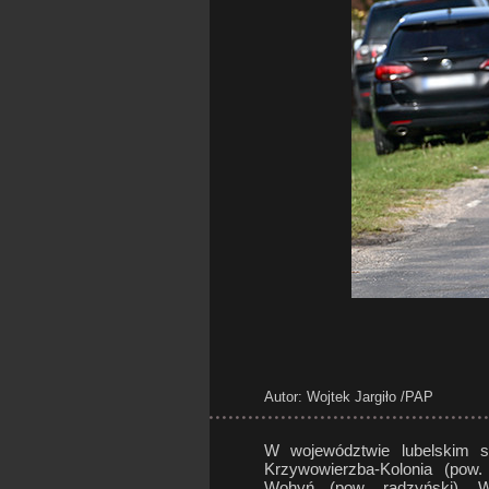
Autor: Wojtek Jargiło
/PAP
W województwie lubelskim s
Krzywowierzba-Kolonia (pow.
Wohyń (pow. radzyński). W