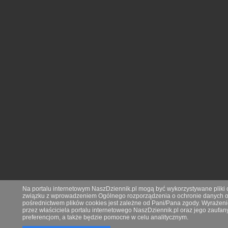
Na portalu internetowym NaszDziennik.pl mogą być wykorzystywane pliki co
związku z wprowadzeniem Ogólnego rozporządzenia o ochronie danych os
pośrednictwem plików cookies jest zależne od Pani/Pana zgody. Wyrażeni
przez właściciela portalu internetowego NaszDziennik.pl oraz jego zauf
preferencjom, a także będzie pomocne w celu analitycznym.