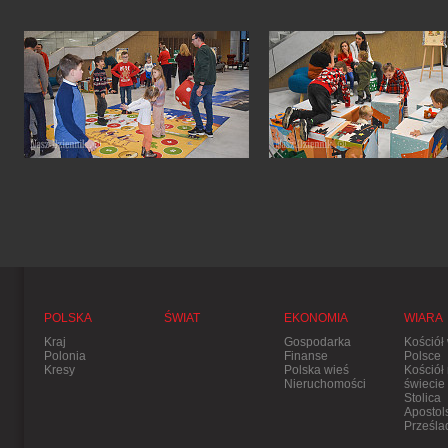
POLSKA
ŚWIAT
EKONOMIA
WIARA
Kraj
Gospodarka
Kościół
Polonia
Finanse
Polsce
Kresy
Polska wieś
Kościół
Nieruchomości
świecie
Stolica
Apostol
Prześla