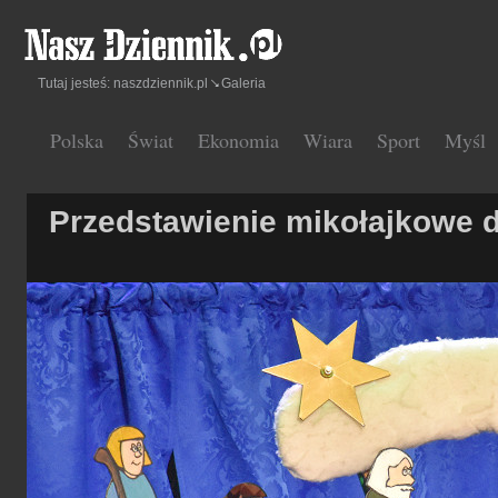
Tutaj jesteś:
naszdziennik.pl
Galeria
Polska
Świat
Ekonomia
Wiara
Sport
Myśl
Przedstawienie mikołajkowe d