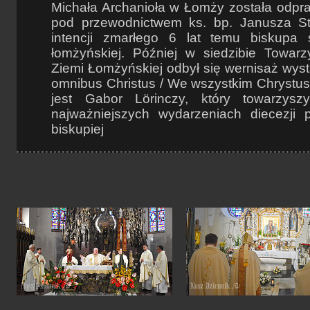
Michała Archanioła w Łomży została odpr
pod przewodnictwem ks. bp. Janusza S
intencji zmarłego 6 lat temu biskupa s
łomżyńskiej. Później w siedzibie Towarz
Ziemi Łomżyńskiej odbył się wernisaż wysta
omnibus Christus / We wszystkim Chrystus
jest Gabor Lörinczy, który towarzysz
najważniejszych wydarzeniach diecezji 
biskupiej