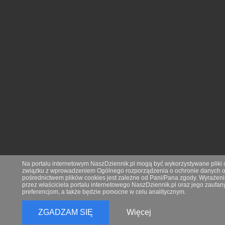
Na portalu internetowym NaszDziennik.pl mogą być wykorzystywane pliki co
związku z wprowadzeniem Ogólnego rozporządzenia o ochronie danych os
pośrednictwem plików cookies jest zależne od Pani/Pana zgody. Wyrażeni
przez właściciela portalu internetowego NaszDziennik.pl oraz jego zauf
preferencjom, a także będzie pomocne w celu analitycznym.
ZGADZAM SIĘ
Więcej