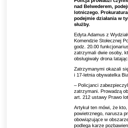
Policja prowadzi czynn
nad Belwederem, podej
lotniczego. Prokuratur
podejmie działania w t
służby.
Edyta Adamus z Wydział
Komendzie Stołecznej Pol
godz. 20.00 funkcjonari
zatrzymali dwie osoby, 
obsługiwały drona latają
Zatrzymanymi okazali się
i 17-letnia obywatelka Bia
– Policjanci zabezpieczyl
zatrzymani. Prowadzą ob
art. 212 ustawy Prawo lot
Artykuł ten mówi, że kto,
powietrznego, narusza pr
obowiązujące w obszarze
podlega karze pozbawieni