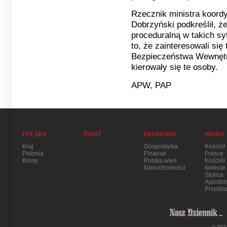
Rzecznik ministra koord
Dobrzyński podkreślił, ż
proceduralną w takich sy
to, że zainteresowali się
Bezpieczeństwa Wewnętr
kierowały się te osoby.
APW, PAP
POLSKA
ŚWIAT
EKONOMIA
WIARA
Kraj
Gospodarka
Kościół
Polonia
Finanse
Polsce
Kresy
Polska wieś
Kościół
Nieruchomości
świecie
Stolica
Apostol
Prześla
© 2021