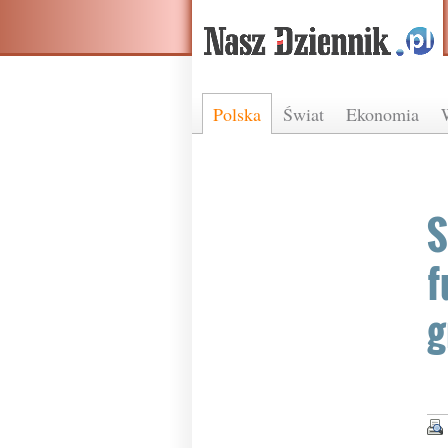
Polska
Świat
Ekonomia
S
f
g