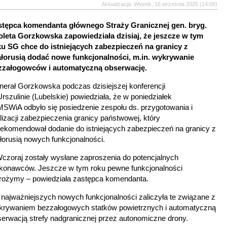
Aktualizacja: Wtorek, 16 września 2025 (14:08)
stępca komendanta głównego Straży Granicznej gen. bryg.
oleta Gorzkowska zapowiedziała dzisiaj, że jeszcze w tym
ku SG chce do istniejących zabezpieczeń na granicy z
ałorusią dodać nowe funkcjonalności, m.in. wykrywanie
zzałogowców i automatyczną obserwację.
erał Gorzkowska podczas dzisiejszej konferencji
rszulinie (Lubelskie) powiedziała, że w poniedziałek
SWiA odbyło się posiedzenie zespołu ds. przygotowania i
lizacji zabezpieczenia granicy państwowej, który
ekomendował dodanie do istniejących zabezpieczeń na granicy z
łorusią nowych funkcjonalności.
czoraj zostały wysłane zaproszenia do potencjalnych
konawców. Jeszcze w tym roku pewne funkcjonalności
rożymy – powiedziała zastępca komendanta.
najważniejszych nowych funkcjonalności zaliczyła te związane z
krywaniem bezzałogowych statków powietrznych i automatyczną
erwacją strefy nadgranicznej przez autonomiczne drony.