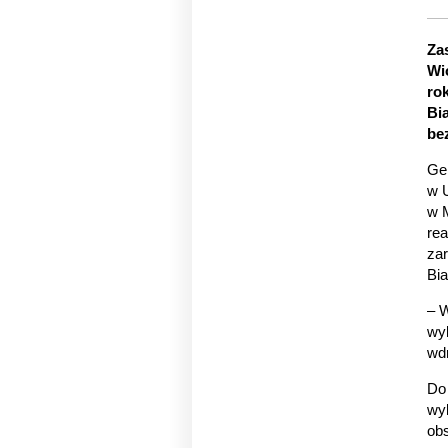
Za
Wi
ro
Bi
be
Gen
w U
w M
rea
zar
Bia
– W
wy
wd
Do 
wy
obs