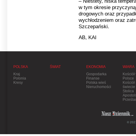
– Niestety, niska temper
w tym okresie przyczyną
drogowych oraz przypad
wychłodzeniem oraz zatr
Szczepański.
AB, KAI
POLSKA
ŚWIAT
EKONOMIA
WIARA
Kraj
Gospodarka
Kościół
Polonia
Finanse
Polsce
Kresy
Polska wieś
Kościół
Nieruchomości
świecie
Stolica
Apostol
Prześla
© 2021