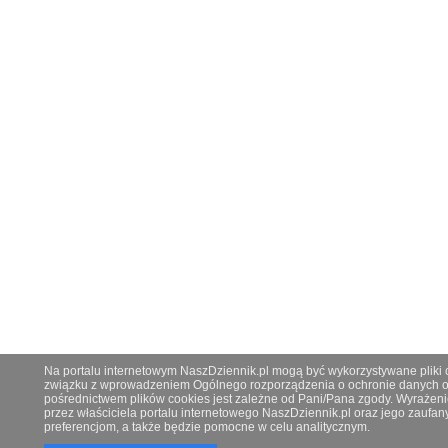
Na portalu internetowym NaszDziennik.pl mogą być wykorzystywane pliki co
związku z wprowadzeniem Ogólnego rozporządzenia o ochronie danych os
pośrednictwem plików cookies jest zależne od Pani/Pana zgody. Wyrażeni
przez właściciela portalu internetowego NaszDziennik.pl oraz jego zauf
preferencjom, a także będzie pomocne w celu analitycznym.