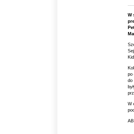
W 
pr
Pe
Ma
Sze
Se
Ki
Ko
po 
do
by
prz
W c
po
AB