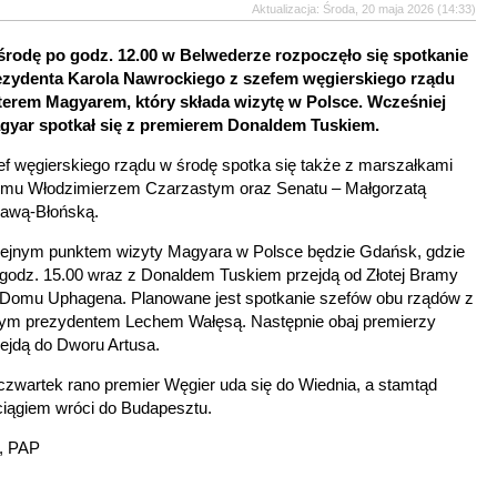
Aktualizacja: Środa, 20 maja 2026 (14:33)
środę po godz. 12.00 w Belwederze rozpoczęło się spotkanie
ezydenta Karola Nawrockiego z szefem węgierskiego rządu
terem Magyarem, który składa wizytę w Polsce. Wcześniej
gyar spotkał się z premierem Donaldem Tuskiem.
f węgierskiego rządu w środę spotka się także z marszałkami
jmu Włodzimierzem Czarzastym oraz Senatu – Małgorzatą
dawą-Błońską.
lejnym punktem wizyty Magyara w Polsce będzie Gdańsk, gdzie
godz. 15.00 wraz z Donaldem Tuskiem przejdą od Złotej Bramy
 Domu Uphagena. Planowane jest spotkanie szefów obu rządów z
łym prezydentem Lechem Wałęsą. Następnie obaj premierzy
ejdą do Dworu Artusa.
zwartek rano premier Węgier uda się do Wiednia, a stamtąd
ciągiem wróci do Budapesztu.
, PAP