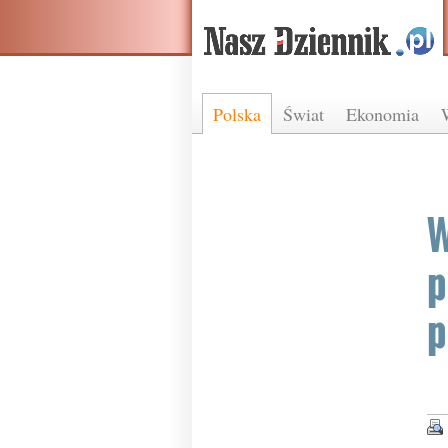
Polska
Świat
Ekonomia
W
p
p