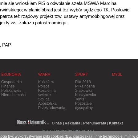
jmie się wnioskiem PiS o odwołanie szefa MSWiA Marcina
rwińskiego; w planie obrad jest też wybór sędziego TK. Posłowie
patrzą też rządowy projekt tzw. ustawy antymobbingowej oraz
jekty ws. zakazu patostreamingu.
, PAP
EKONOMIA
WIARA
SPORT
MYŚL
Gospodarka
Kościół w
Fifa 2018
Finanse
Polsce
Piłka nożna
Polska wieś
Kościół na
Siatkówka
Nieruchomości
świecie
Koszykówka
Stolica
Tenis
Apostolska
Pozostałe
Prześladowania
dyscypliny
O nas
|
Reklama
|
Prenumerata
|
Kontakt
© 2021 Copyright by SPES sp. z o.o.
gą być wykorzystywane pliki cookies (tzw. ciasteczka) i inne technologie, m.in w 