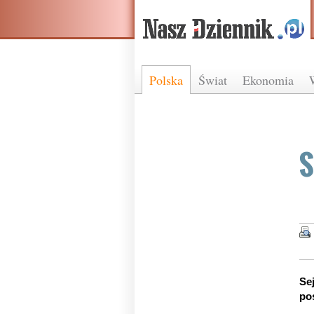
Polska
Świat
Ekonomia
S
Se
po