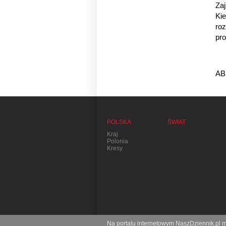
Za
Kie
roz
pro
AB
POLSKA
ŚWIAT
Kraj
Polonia
Kresy
Na portalu internetowym NaszDziennik.pl mo