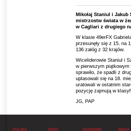
Mikołaj Staniul i Jakub
mistrzostw świata w żegl
w Cagliari z drugiego n
W klasie 49erFX Gabriel
przesunęły się z 15. na 1
136 załóg z 32 krajów.
Wiceliderowie Staniul i 
w pierwszym piątkowym w
sprawiło, że spadli z drug
uplasowali się na 18. mi
uratowali w ostatnim starc
pozycję zajmują w klasyfi
JG, PAP
POLSKA
ŚWIAT
EKONOMIA
WIARA