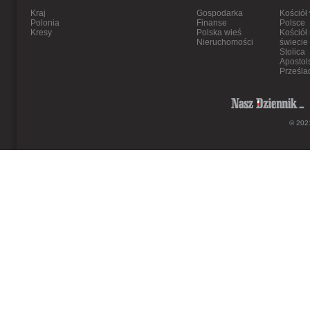
Kraj
Gospodarka
Kościół
Polonia
Finanse
Polsce
Kresy
Polska wieś
Kościół
Nieruchomości
świecie
Stolica
Apostol
Prześla
© 2021