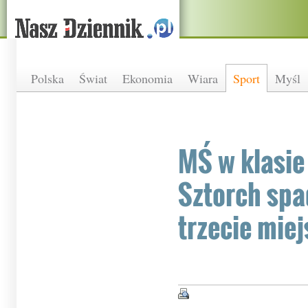
Polska
Świat
Ekonomia
Wiara
Sport
Myśl
MŚ w klasie 
Sztorch spa
trzecie miej