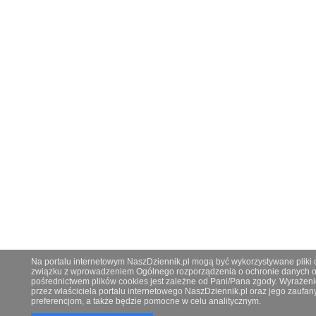
Na portalu internetowym NaszDziennik.pl mogą być wykorzystywane pliki co
związku z wprowadzeniem Ogólnego rozporządzenia o ochronie danych os
pośrednictwem plików cookies jest zależne od Pani/Pana zgody. Wyrażeni
przez właściciela portalu internetowego NaszDziennik.pl oraz jego zauf
preferencjom, a także będzie pomocne w celu analitycznym.