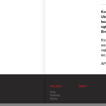
Ko
Uk
be
og
Br
Rz
wez
na
tec
AP
POLSKA
ŚWIAT
Kraj
Polonia
Kresy