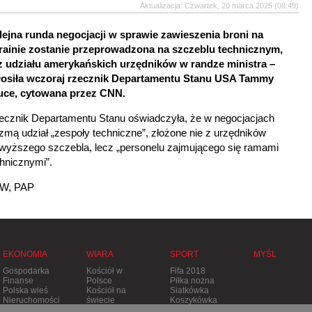
Aktualizacja: Czwartek, 20 marca 2025 (08:49)
lejna runda negocjacji w sprawie zawieszenia broni na
rainie zostanie przeprowadzona na szczeblu technicznym,
z udziału amerykańskich urzędników w randze ministra –
łosiła wczoraj rzecznik Departamentu Stanu USA Tammy
uce, cytowana przez CNN.
ecznik Departamentu Stanu oświadczyła, że w negocjacjach
mą udział „zespoły techniczne”, złożone nie z urzędników
jwyższego szczebla, lecz „personelu zajmującego się ramami
hnicznymi”.
W, PAP
EKONOMIA
WIARA
SPORT
MYŚL
Gospodarka
Kościół w
Fifa 2018
Finanse
Polsce
Piłka nożna
Polska wieś
Kościół na
Siatkówka
Nieruchomości
świecie
Koszykówka
Stolica
Tenis