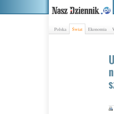
Polska
Świat
Ekonomia
U
n
s